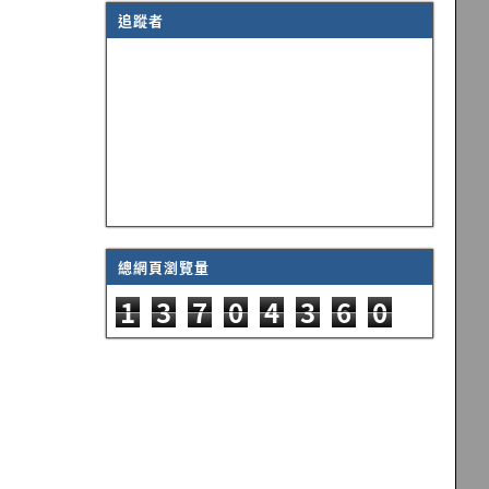
追蹤者
總網頁瀏覽量
1
3
7
0
4
3
6
0