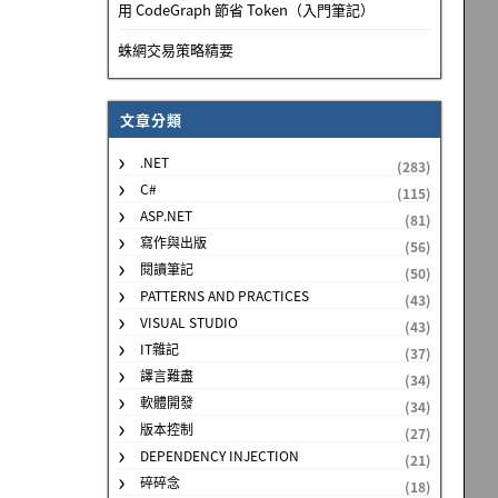
用 CodeGraph 節省 Token（入門筆記）
蛛網交易策略精要
文章分類
.NET
(283)
C#
(115)
ASP.NET
(81)
寫作與出版
(56)
閱讀筆記
(50)
PATTERNS AND PRACTICES
(43)
VISUAL STUDIO
(43)
IT雜記
(37)
譯言難盡
(34)
軟體開發
(34)
版本控制
(27)
DEPENDENCY INJECTION
(21)
碎碎念
(18)