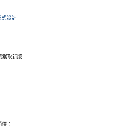
發程式設計
費獲取新版
促銷價：