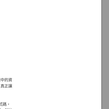
統中的資
，真正讓
式碼，