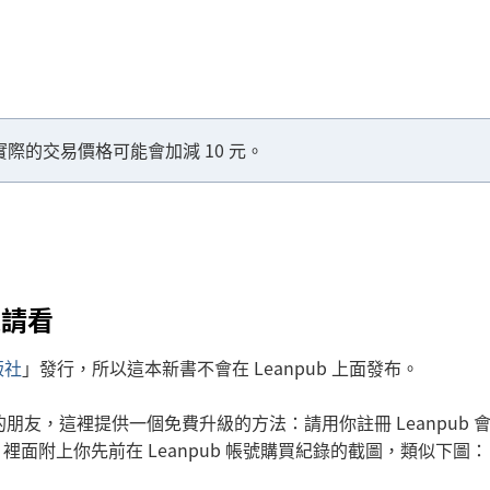
實際的交易價格可能會加減 10 元。
人請看
版社
」發行，所以這本新書不會在 Leanpub 上面發布。
計》的朋友，這裡提供一個免費升級的方法：請用你註冊 Leanpub 
il.com），裡面附上你先前在 Leanpub 帳號購買紀錄的截圖，類似下圖：