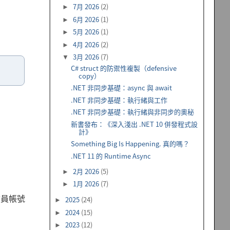
7月 2026
(2)
►
6月 2026
(1)
►
5月 2026
(1)
►
4月 2026
(2)
►
3月 2026
(7)
▼
C# struct 的防禦性複製（defensive
copy）
.NET 非同步基礎：async 與 await
.NET 非同步基礎：執行緒與工作
.NET 非同步基礎：執行緒與非同步的奧秘
新書發布：《深入淺出 .NET 10 併發程式設
計》
Something Big Is Happening. 真的嗎？
.NET 11 的 Runtime Async
2月 2026
(5)
►
1月 2026
(7)
►
會員帳號
2025
(24)
►
2024
(15)
►
2023
(12)
►