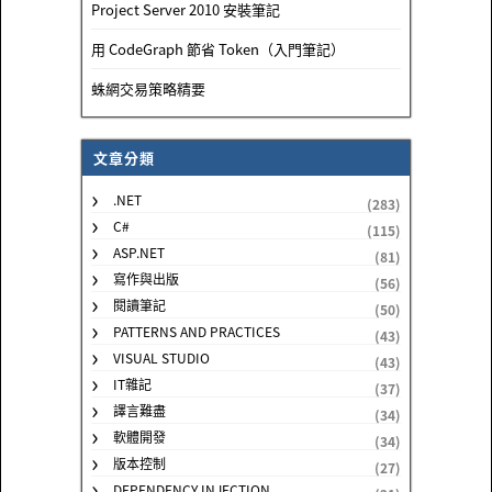
Project Server 2010 安裝筆記
用 CodeGraph 節省 Token（入門筆記）
蛛網交易策略精要
文章分類
.NET
(283)
C#
(115)
ASP.NET
(81)
寫作與出版
(56)
閱讀筆記
(50)
PATTERNS AND PRACTICES
(43)
VISUAL STUDIO
(43)
IT雜記
(37)
譯言難盡
(34)
軟體開發
(34)
版本控制
(27)
DEPENDENCY INJECTION