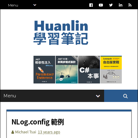
NLog.config 範例
Michael Tsai
13 years ago