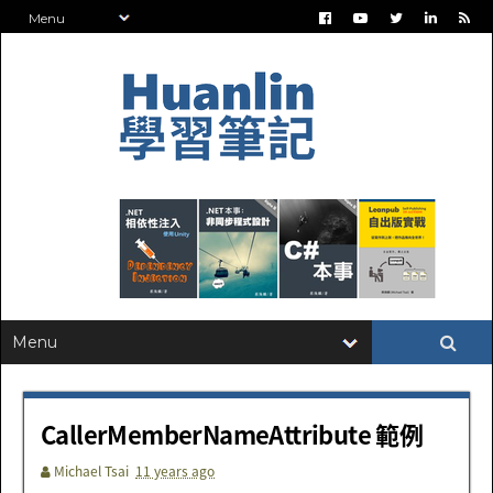
CallerMemberNameAttribute 範例
Michael Tsai
11 years ago