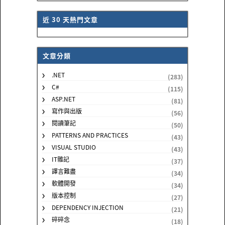
近 30 天熱門文章
文章分類
.NET
(283)
C#
(115)
ASP.NET
(81)
寫作與出版
(56)
閱讀筆記
(50)
PATTERNS AND PRACTICES
(43)
VISUAL STUDIO
(43)
IT雜記
(37)
譯言難盡
(34)
軟體開發
(34)
版本控制
(27)
DEPENDENCY INJECTION
(21)
碎碎念
(18)