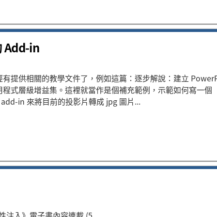
Add-in
有提供相關的教學文件了，例如這篇：逐步解說：建立 PowerPo
用程式層級增益集。這裡就當作是個補充範例，示範如何寫一個
t add-in 來將目前的投影片轉成 jpg 圖片...
依性注入》電子書內容連載 (5...