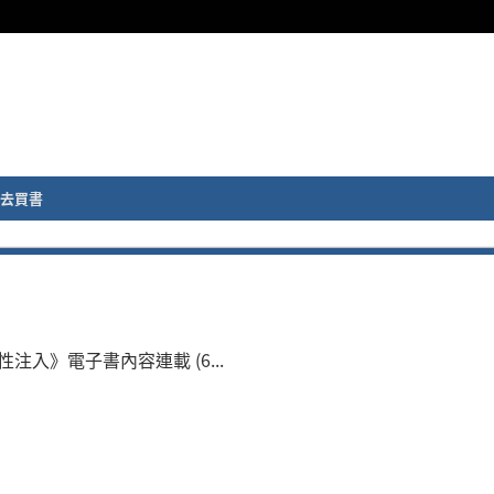
去買書
依性注入》電子書內容連載 (6...