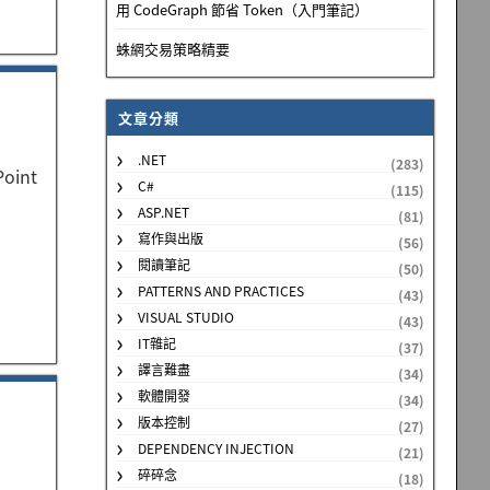
用 CodeGraph 節省 Token（入門筆記）
蛛網交易策略精要
文章分類
.NET
(283)
int
C#
(115)
ASP.NET
(81)
寫作與出版
(56)
閱讀筆記
(50)
PATTERNS AND PRACTICES
(43)
VISUAL STUDIO
(43)
IT雜記
(37)
譯言難盡
(34)
軟體開發
(34)
版本控制
(27)
DEPENDENCY INJECTION
(21)
碎碎念
(18)