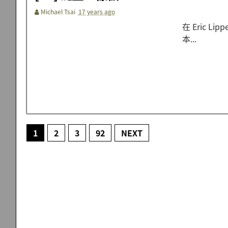
Michael Tsai
17 years ago
在 Eric 
本...
1
2
3
92
NEXT