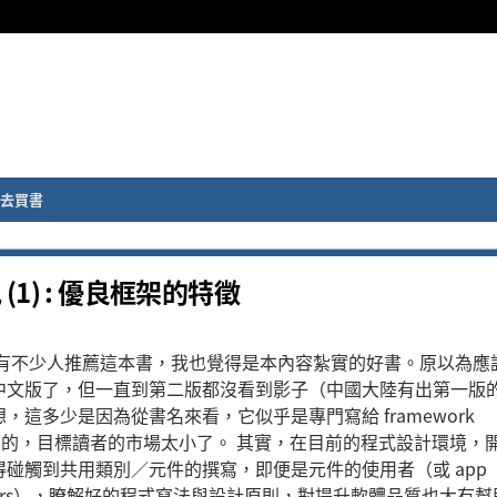
去買書
筆記 (1) : 優良框架的特徵
上有不少人推薦這本書，我也覺得是本內容紮實的好書。原以為應
中文版了，但一直到第二版都沒看到影子（中國大陸有出第一版
，這多少是因為從書名來看，它似乎是專門寫給 framework
ers 看的，目標讀者的市場太小了。 其實，在目前的程式設計環境，
得碰觸到共用類別／元件的撰寫，即便是元件的使用者（或 app
mmers），瞭解好的程式寫法與設計原則，對提升軟體品質也大有幫