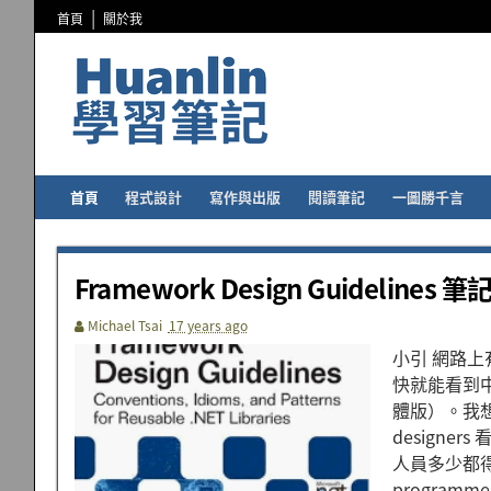
首頁
關於我
首頁
程式設計
寫作與出版
閱讀筆記
一圖勝千言
Framework Design Guidelines 
Michael Tsai
17 years ago
小引 網路
快就能看到
體版）。我想
design
人員多少都
progra