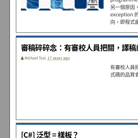
另一個原因
excepti
向，即程式能
審稿碎碎念：有審校人員把關，譯稿
Michael Tsai
17 years ago
有審校人員
式碼的品質會
[C#] 泛型 = 樣板？