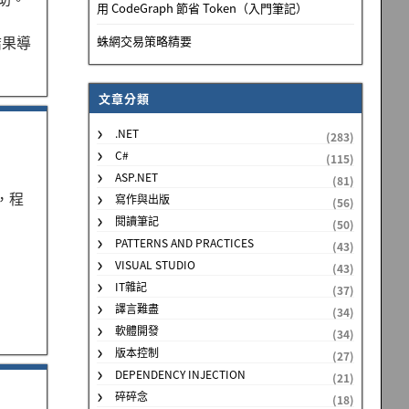
用 CodeGraph 節省 Token（入門筆記）
結果導
蛛網交易策略精要
文章分類
.NET
(283)
C#
(115)
ASP.NET
(81)
，程
寫作與出版
(56)
閱讀筆記
(50)
PATTERNS AND PRACTICES
(43)
VISUAL STUDIO
(43)
IT雜記
(37)
譯言難盡
(34)
軟體開發
(34)
版本控制
(27)
DEPENDENCY INJECTION
(21)
碎碎念
(18)