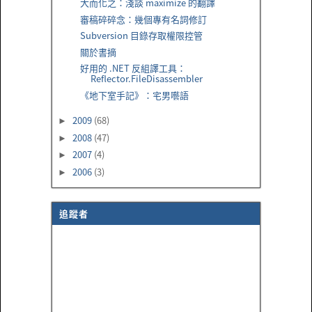
大而化之：淺談 maximize 的翻譯
審稿碎碎念：幾個專有名詞修訂
Subversion 目錄存取權限控管
關於書摘
好用的 .NET 反組譯工具：
Reflector.FileDisassembler
《地下室手記》：宅男囈語
2009
(68)
►
2008
(47)
►
2007
(4)
►
2006
(3)
►
追蹤者