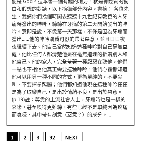
便是 God。這本書一個有趣的地方，就是神經質的獨
白和假想的對話，以下摘錄部分內容。書摘： 各位先
生，我請你們找個時間去聽聽十九世紀有教養的人牙
痛時發出的呻吟，聽聽在牙痛的第二天開始發出的呻
吟。意即是說，不像第一天那樣，不僅是因為牙痛而
發出......他的呻吟骯髒可厭的帶著惡意，並且日日夜
夜繼續下去。他自己當然知道這種呻吟對自己毫無益
處，他比任何人都清楚他是在毫無道理的折磨別人和
他自己。他的家人，完全帶著一種厭惡在聽他，他們
一點也不相信他真正需要這種呻吟，他們心裡都知道
他可以用另一種不同的方式，更為單純的，不要尖
叫，不要揮拳踢腿；他們都知道他現在這種呻吟僅僅
是為了取樂自己，是出於情緒不良，是出於惡意。
(p.19)註：尊貴的上流社會人士，牙痛時也是一樣的
哀嚎，甚至唉得更難聽。有些已經不是單純因為疼痛
而哀嚎，其中帶有刻意（惡意？）的成分。...
1
2
3
92
NEXT