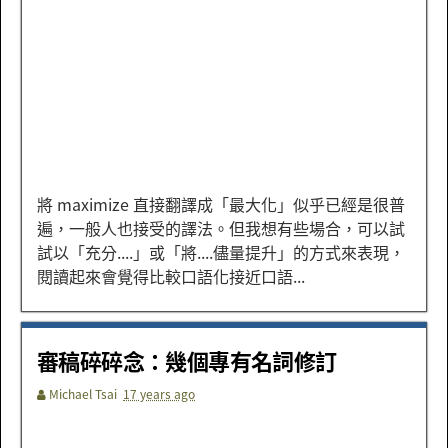
將 maximize 直接翻譯成「最大化」似乎已經是很普
遍，一般人也接受的譯法。但我想有些場合，可以試
試以「充分....」或「將....儘量提升」的方式來表現，
閱讀起來會覺得比較口語化接近口語...
審稿碎碎念：幾個專有名詞修訂
Michael Tsai
17 years ago