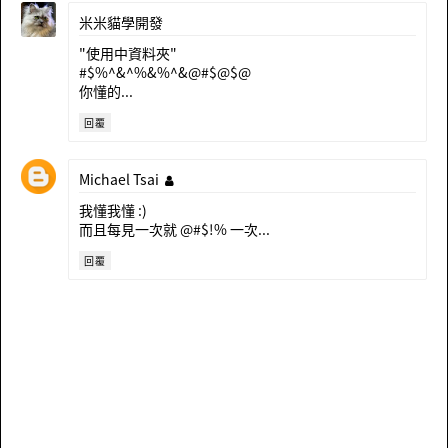
米米貓學開發
"使用中資料夾"
#$%^&^%&%^&@#$@$@
你懂的...
回覆
Michael Tsai
我懂我懂 :)
而且每見一次就 @#$!% 一次...
回覆