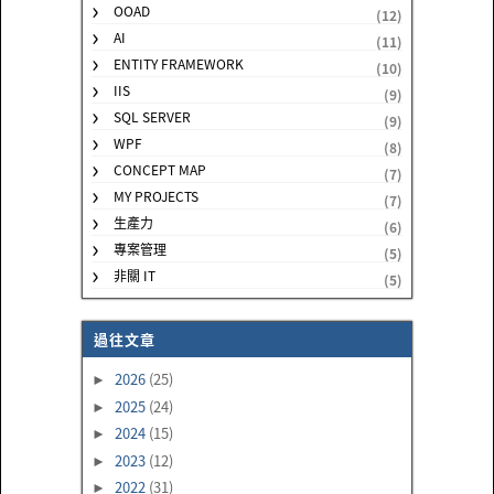
OOAD
(12)
AI
(11)
ENTITY FRAMEWORK
(10)
IIS
(9)
SQL SERVER
(9)
WPF
(8)
CONCEPT MAP
(7)
MY PROJECTS
(7)
生產力
(6)
專案管理
(5)
非關 IT
(5)
過往文章
2026
(25)
►
2025
(24)
►
2024
(15)
►
2023
(12)
►
2022
(31)
►