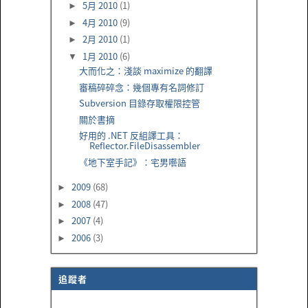
5月 2010
(1)
►
4月 2010
(9)
►
2月 2010
(1)
►
1月 2010
(6)
▼
大而化之：淺談 maximize 的翻譯
審稿碎碎念：幾個專有名詞修訂
Subversion 目錄存取權限控管
關於書摘
好用的 .NET 反組譯工具：
Reflector.FileDisassembler
《地下室手記》：宅男囈語
2009
(68)
►
2008
(47)
►
2007
(4)
►
2006
(3)
►
追蹤者