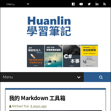
我的 Markdown 工具箱
Michael Tsai
8 years ago