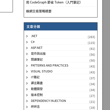
用 CodeGraph 節省 Token（入門筆記）
蛛網交易策略精要
文章分類
.NET
(283)
C#
(115)
ASP.NET
(81)
寫作與出版
(56)
閱讀筆記
(50)
PATTERNS AND PRACTICES
(43)
VISUAL STUDIO
(43)
IT雜記
(37)
譯言難盡
(34)
軟體開發
(34)
版本控制
(27)
DEPENDENCY INJECTION
(21)
碎碎念
(18)