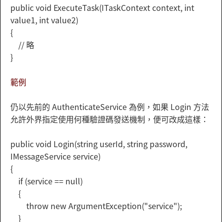
public void ExecuteTask(ITaskContext context, int
value1, int value2)
{
// 略
}
範例
仍以先前的 AuthenticateService 為例，如果 Login 方法
允許外界指定使用何種驗證碼發送機制，便可改成這樣：
public void Login(string userId, string password,
IMessageService service)
{
if (service == null)
{
throw new ArgumentException("service");
}