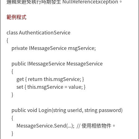
邏輯來避免執行時期發生 NullReferenceException。
範例程式
class AuthenticationService
{
private IMessageService msgService;
public IMessageService MessageService
{
get { return this.msgService; }
set { this.msgService = value; }
}
public void Login(string userId, string password)
{
MessageService.Send(...);
// 使用相依物件。
}