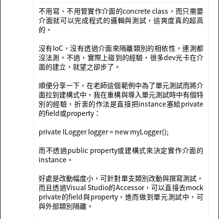
不用寫、不用管實作介面的concrete class，而只需要
介面就可以完成程式的邏輯與測試，這爽度真的超高
的。
沒有IoC，沒有透過介面來隔離類別的相依性，連測都
沒法測。不過，實際上碰到的經驗，很多dev光卡在介
面的建立，就望之卻步了。
順便分享一下，在老師這個範例中為了單元測試而將介
面拉到建構式中，我在重構與導入單元測試時中有個特
別的經驗，折衷的作法是直接把instance塞給private
的field或property：
private ILogger logger = new myLogger();
而不透過public property或建構式來決定實作介面的
instance。
好處是改動幅度小，可針對單支類別改動與撰寫測試，
而且透過Visual Studio的Accessor，可以直接去mock
private的field與property，進而做到單元測試中，可
與外部類別隔離。