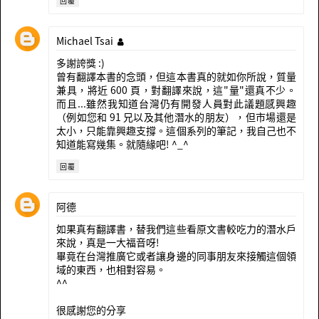
回覆
Michael Tsai
多謝誇獎 :)
曾有翻譯本書的念頭，但這本書真的就如你所說，質量
兼具，將近 600 頁，對翻譯來說，這"量"還真不少。
而且...雖然我知道台灣仍有開發人員對此議題感興趣
（例如您和 91 兄以及其他潛水的朋友），但市場還是
太小，只能靠興趣支撐。這個系列的筆記，我自己也不
知道能寫幾集。就隨緣吧! ^_^
回覆
阿德
如果真有翻譯書，替我們這些看原文書較吃力的潛水戶
來說，真是一大福音呀!
畢竟在台灣推廣它或者讓身邊的同事朋友來接觸這個領
域的東西，也相對容易。
^^
很感謝您的分享