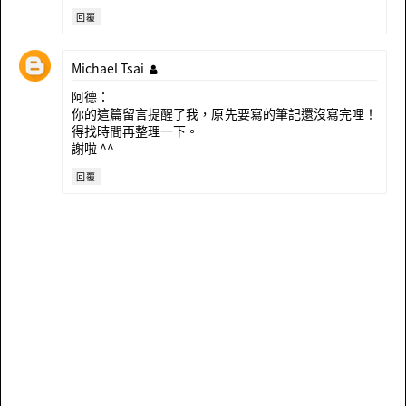
回覆
Michael Tsai
阿德：
你的這篇留言提醒了我，原先要寫的筆記還沒寫完哩！
得找時間再整理一下。
謝啦 ^^
回覆