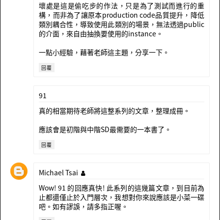
壞處是這是偷吃步的作法，只是為了測試而進行的重
構，而非為了讓原本production code品質提升，降低
類別耦合性，導致使用此類別的場景，無法透過public
的介面，來自由抽換要使用的instance。
一點小經驗，藉著老師這主題，分享一下。
回覆
91
真的相當期待老師將這整系列的文章，整理成冊。
應該會是初階與中階SD最需要的一本書了。
回覆
Michael Tsai
Wow! 91 的回應真快! 此系列的這幾篇文章，到目前為
止都還僅止於入門層次，我想對你來說應該是小菜一碟
吧。如有謬誤，請多指正喔。