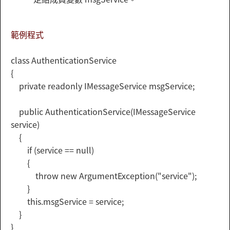
範例程式
class AuthenticationService
{
private readonly IMessageService msgService;
public AuthenticationService(IMessageService
service)
{
if (service == null)
{
throw new ArgumentException("service");
}
this.msgService = service;
}
}