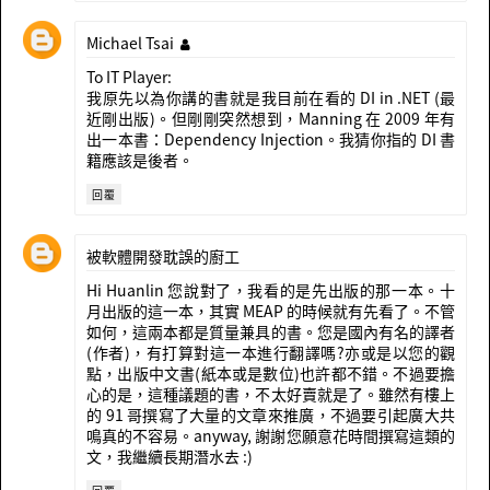
Michael Tsai
To IT Player:
我原先以為你講的書就是我目前在看的 DI in .NET (最
近剛出版)。但剛剛突然想到，Manning 在 2009 年有
出一本書：Dependency Injection。我猜你指的 DI 書
籍應該是後者。
回覆
被軟體開發耽誤的廚工
Hi Huanlin 您說對了，我看的是先出版的那一本。十
月出版的這一本，其實 MEAP 的時候就有先看了。不管
如何，這兩本都是質量兼具的書。您是國內有名的譯者
(作者)，有打算對這一本進行翻譯嗎?亦或是以您的觀
點，出版中文書(紙本或是數位)也許都不錯。不過要擔
心的是，這種議題的書，不太好賣就是了。雖然有樓上
的 91 哥撰寫了大量的文章來推廣，不過要引起廣大共
鳴真的不容易。anyway, 謝謝您願意花時間撰寫這類的
文，我繼續長期潛水去 :)