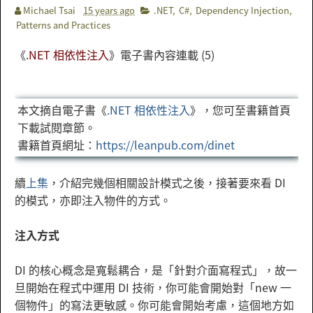
Michael Tsai
15 years ago
.NET
,
C#
,
Dependency Injection
,
Patterns and Practices
《
.NET 相依性注入
》電子書內容連載 (5)
本文摘自電子書《
.NET 相依性注入
》，您可至書籍首頁
下載試閱章節。
書籍首頁網址：
https://leanpub.com/dinet
續
上集
，介紹完幾個相關設計模式之後，接著要來看 DI
的模式，亦即注入物件的方式。
注入方式
DI 的核心概念是寬鬆耦合，是「針對介面寫程式」，故一
旦開始在程式中運用 DI 技術，你可能會開始對「new 一
個物件」的寫法更敏感。你可能會開始考慮，這個地方如