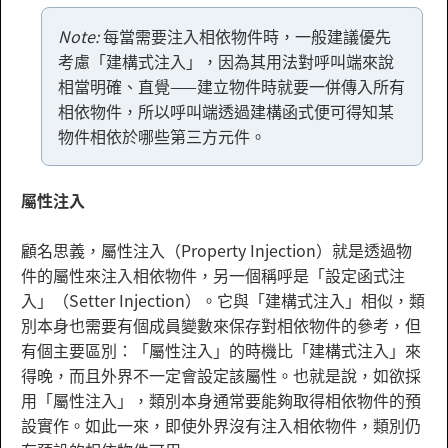
Note:
每當需要注入相依物件時，一般建議優先
考慮「建構式注入」，因為其用法對呼叫端來說
相當明確、直覺——建立物件時就要一併傳入所有
相依物件，所以呼叫端透過建構函式便可得知某
物件相依於哪些第三方元件。
屬性注入
顧名思義，屬性注入（Property Injection）就是透過物
件的屬性來注入相依物件，另一個稱呼是「設定函式注
入」（Setter Injection）。它與「建構式注入」相似，類
別本身也需要有個成員變數來保存對相依物件的參考，但
有個主要區別：「屬性注入」的時機比「建構式注入」來
得晚，而且外界不一定會設定該屬性。也就是說，如欲採
用「屬性注入」，類別本身通常要能夠取得相依物件的預
設實作。如此一來，即使外界沒有注入相依物件，類別仍