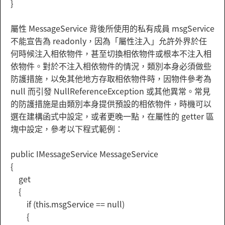
}
屬性 MessageService 背後所使用的私有成員 msgService
不能宣告為 readonly，因為「屬性注入」允許外界於任
何時候注入相依物件，甚至切換相依物件或根本不注入相
依物件。對於不注入相依物件的情況，類別本身必須做些
防護措施，以免其他地方存取相依物件時，因物件參考為
null 而引發 NullReferenceException 或其他異常。常見
的防護措施是由類別本身提供預設的相依物件，時機可以
選在建構函式中設定，或者更晚一點，在屬性的 getter 區
塊中設定，參考以下程式範例：
public IMessageService MessageService
{
get
{
if (this.msgService == null)
{