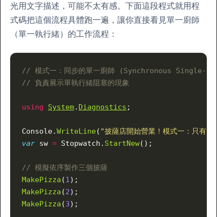
光用文字描述，可能不太有感。下面這段程式就用程
式碼把這個流程具體跑一遍，讓你直接看見單一廚師
（單一執行緒）的工作流程：
// 模式一：同步的單一廚師 (Synchronous Single-Thr
// 負責展示單執行緒阻塞的現象
using
System
.
Diagnostics
;
Console.
WriteLine
(
"披薩店開始營業！模式一：只有一位
var
 sw 
=
 Stopwatch.
StartNew
();
// 模擬依序製作三個披薩
MakePizza
(
1
);
MakePizza
(
2
);
MakePizza
(
3
);