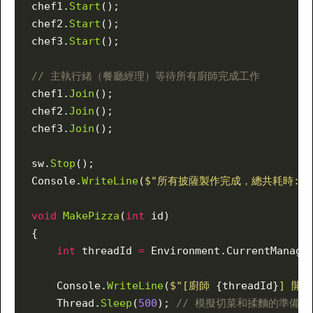
chef1.
Start
();
chef2.
Start
();
chef3.
Start
();
// 主執行緒（餐廳經理）等待所有廚師完成工作
chef1.
Join
();
chef2.
Join
();
chef3.
Join
();
sw.
Stop
();
Console.
WriteLine
(
$"所有披薩製作完成，總共耗時: 
{
void
 MakePizza
(
int
 id)
{
    int
 threadId 
=
 Environment.CurrentManage
    Console.
WriteLine
(
$"[廚師 
{threadId}
] 開
    Thread.
Sleep
(
500
); 
// 模擬切菜和揉麵的準備時