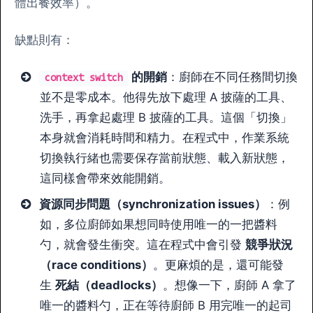
體出餐效率）。
缺點則有：
的開銷
：廚師在不同任務間切換
context switch
並不是零成本。他得先放下處理 A 披薩的工具、
洗手，再拿起處理 B 披薩的工具。這個「切換」
本身就會消耗時間和精力。在程式中，作業系統
切換執行緒也需要保存當前狀態、載入新狀態，
這同樣會帶來效能開銷。
資源同步問題（synchronization issues）
：例
如，多位廚師如果想同時使用唯一的一把醬料
勺，就會發生衝突。這在程式中會引發
競爭狀況
（race conditions）
。更麻煩的是，還可能發
生
死結（deadlocks）
。想像一下，廚師 A 拿了
唯一的醬料勺，正在等待廚師 B 用完唯一的起司