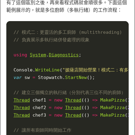
有了這個區別之後，再來看程式碼就會順很多。下面這個
範例展示的，就是多位廚師（多執行緒）的工作流程：
// 模式二：更靈活的多工廚師 (multithreading)
// 負責展示多執行緒併發處理的現象
using
System
.
Diagnostics
;
Console.
WriteLine
(
"披薩店開始營業！模式二：有多位廚
var
 sw 
=
 Stopwatch.
StartNew
();
// 建立三個獨立的執行緒（分別代表三位不同的廚師）
Thread
 chef1 
=
 new
Thread
(() 
=>
 MakePizza
(
1
)
Thread
 chef2 
=
 new
Thread
(() 
=>
 MakePizza
(
2
)
Thread
 chef3 
=
 new
Thread
(() 
=>
 MakePizza
(
3
)
// 讓所有廚師同時開始工作