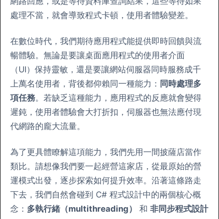
網路回應，或是等待資料庫查詢結果，這些等待如果
處理不當，就會導致程式卡頓，使用者體驗變差。
在數位時代，我們期待應用程式能提供即時回饋與流
暢體驗。無論是要讓桌面應用程式的使用者介面
（UI）保持靈敏，還是要讓網站伺服器同時服務成千
上萬名使用者，背後都仰賴同一種能力：
同時處理多
項任務
。若缺乏這種能力，應用程式的反應就會變得
遲鈍，使用者體驗會大打折扣，伺服器也無法應付現
代網路的龐大流量。
為了更具體瞭解這項能力，我們先用一間披薩店當作
類比。請想像我們要一起經營這家店，從最原始的營
運模式出發，逐步探索如何提升效率。沿著這條路走
下去，我們自然會碰到 C# 程式設計中的兩個核心概
念：
多執行緒（multithreading）
和
非同步程式設計