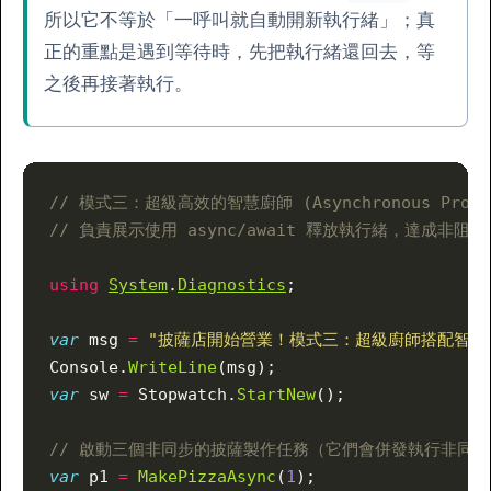
所以它不等於「一呼叫就自動開新執行緒」；真
正的重點是遇到等待時，先把執行緒還回去，等
之後再接著執行。
// 模式三：超級高效的智慧廚師 (Asynchronous Progra
// 負責展示使用 async/await 釋放執行緒，達成非阻
using
System
.
Diagnostics
;
var
 msg 
=
 "披薩店開始營業！模式三：超級廚師搭配智慧烤
Console.
WriteLine
(msg);
var
 sw 
=
 Stopwatch.
StartNew
();
// 啟動三個非同步的披薩製作任務（它們會併發執行非同
var
 p1 
=
 MakePizzaAsync
(
1
);