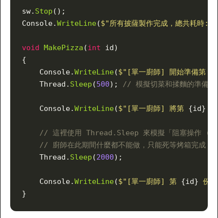
sw.
Stop
();
Console.
WriteLine
(
$"所有披薩製作完成，總共耗時: 
{
void
 MakePizza
(
int
 id)
{
    Console.
WriteLine
(
$"[單一廚師] 開始準備第 
{
    Thread.
Sleep
(
500
); 
// 模擬切菜和揉麵的準備時
    Console.
WriteLine
(
$"[單一廚師] 將第 
{id}
 
    // 這裡使用 Thread.Sleep 來模擬「阻塞操作 (blo
    // 廚師在此期間什麼都不能做，只能死等烤箱完成
    Thread.
Sleep
(
2000
);
    Console.
WriteLine
(
$"[單一廚師] 第 
{id}
 份
}