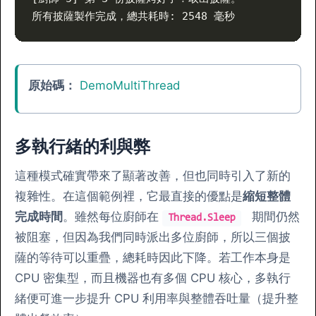
所有披薩製作完成，總共耗時: 2548 毫秒
原始碼：
DemoMultiThread
多執行緒的利與弊
這種模式確實帶來了顯著改善，但也同時引入了新的
複雜性。在這個範例裡，它最直接的優點是
縮短整體
完成時間
。雖然每位廚師在
期間仍然
Thread.Sleep
被阻塞，但因為我們同時派出多位廚師，所以三個披
薩的等待可以重疊，總耗時因此下降。若工作本身是
CPU 密集型，而且機器也有多個 CPU 核心，多執行
緒便可進一步提升 CPU 利用率與整體吞吐量（提升整