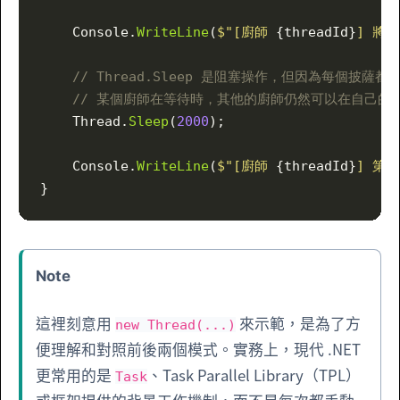
    Console.
WriteLine
(
$"[廚師 
{threadId}
] 將第
    // Thread.Sleep 是阻塞操作，但因為每個披
    // 某個廚師在等待時，其他的廚師仍然可以在自己
    Thread.
Sleep
(
2000
);
    Console.
WriteLine
(
$"[廚師 
{threadId}
] 第 
}
Note
這裡刻意用
來示範，是為了方
new Thread(...)
便理解和對照前後兩個模式。實務上，現代 .NET
更常用的是
、Task Parallel Library（TPL）
Task