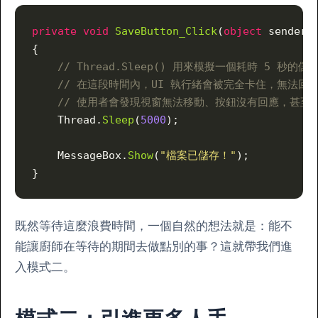
private
 void
 SaveButton_Click
(
object
 sender,
{
    // Thread.Sleep() 用來模擬一個耗時 5 秒的
    // 在這段時間內，UI 執行緒會被完全卡住，無法
    // 使用者會發現視窗無法移動、按鈕沒有回應，甚
    Thread.
Sleep
(
5000
);
    MessageBox.
Show
(
"檔案已儲存！"
);
}
既然等待這麼浪費時間，一個自然的想法就是：能不
能讓廚師在等待的期間去做點別的事？這就帶我們進
入模式二。