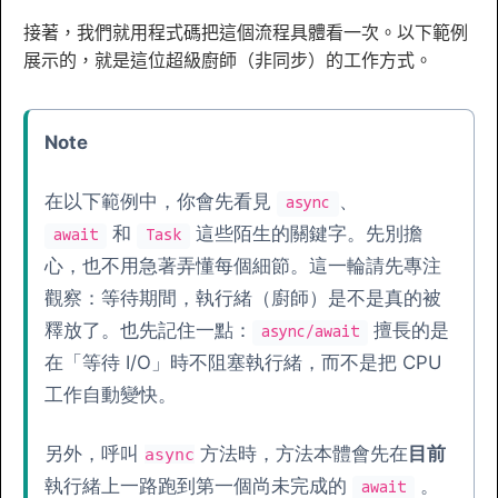
接著，我們就用程式碼把這個流程具體看一次。以下範例
展示的，就是這位超級廚師（非同步）的工作方式。
Note
在以下範例中，你會先看見
、
async
和
這些陌生的關鍵字。先別擔
await
Task
心，也不用急著弄懂每個細節。這一輪請先專注
觀察：等待期間，執行緒（廚師）是不是真的被
釋放了。也先記住一點：
擅長的是
async/await
在「等待 I/O」時不阻塞執行緒，而不是把 CPU
工作自動變快。
另外，呼叫
方法時，方法本體會先在
目前
async
執行緒上一路跑到第一個尚未完成的
。
await