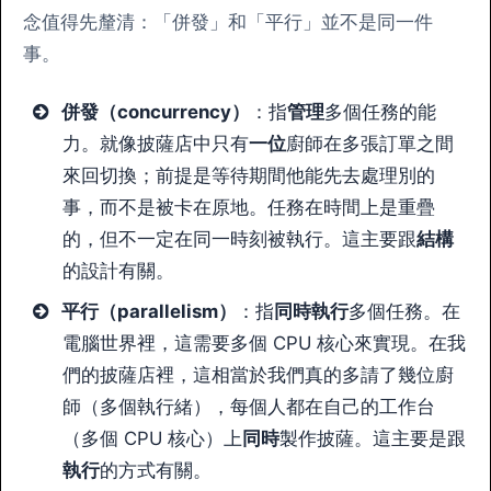
念值得先釐清：「併發」和「平行」並不是同一件
事。
併發（concurrency）
：指
管理
多個任務的能
力。就像披薩店中只有
一位
廚師在多張訂單之間
來回切換；前提是等待期間他能先去處理別的
事，而不是被卡在原地。任務在時間上是重疊
的，但不一定在同一時刻被執行。這主要跟
結構
的設計有關。
平行（parallelism）
：指
同時執行
多個任務。在
電腦世界裡，這需要多個 CPU 核心來實現。在我
們的披薩店裡，這相當於我們真的多請了幾位廚
師（多個執行緒），每個人都在自己的工作台
（多個 CPU 核心）上
同時
製作披薩。這主要是跟
執行
的方式有關。