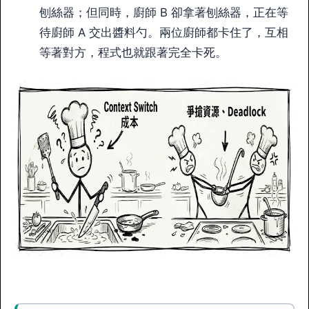
刨絲器；但同時，廚師 B 卻拿著刨絲器，正在等
待廚師 A 交出醬料勺。兩位廚師都卡住了，互相
等著對方，程式也就跟著完全卡死。