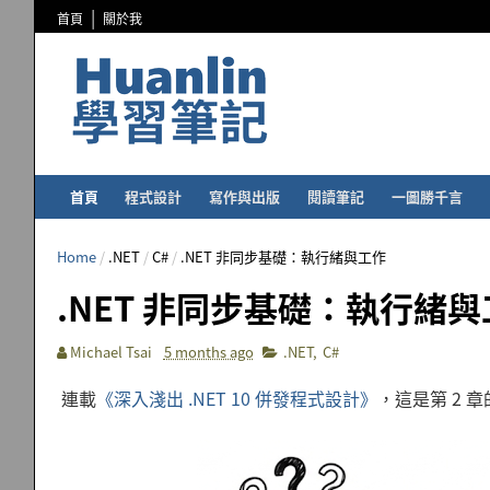
首頁
關於我
首頁
程式設計
寫作與出版
閱讀筆記
一圖勝千言
Home
/
.NET
/
C#
/
.NET 非同步基礎：執行緒與工作
.NET 非同步基礎：執行緒
Michael Tsai
5 months ago
.NET
,
C#
連載
《深入淺出 .NET 10 併發程式設計》
，這是第 2 