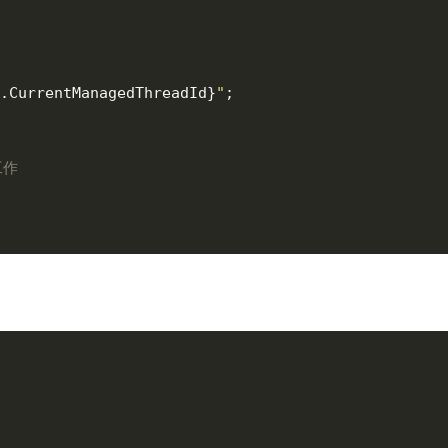
.CurrentManagedThreadId}
"
;
工作