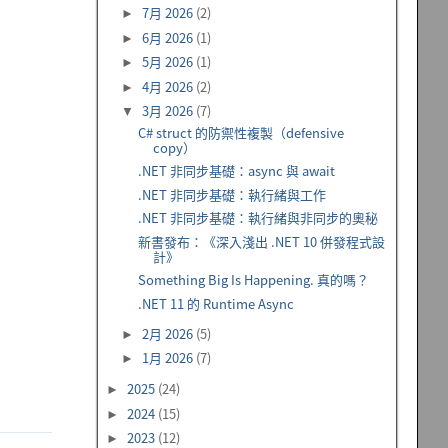
7月 2026
(2)
►
6月 2026
(1)
►
5月 2026
(1)
►
4月 2026
(2)
►
3月 2026
(7)
▼
C# struct 的防禦性複製（defensive
copy）
.NET 非同步基礎：async 與 await
.NET 非同步基礎：執行緒與工作
.NET 非同步基礎：執行緒與非同步的奧秘
新書發布：《深入淺出 .NET 10 併發程式設
計》
Something Big Is Happening. 真的嗎？
.NET 11 的 Runtime Async
2月 2026
(5)
►
1月 2026
(7)
►
2025
(24)
►
2024
(15)
►
2023
(12)
►