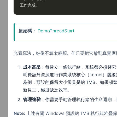
工作完成。
原始碼：
DemoThreadStart
光看寫法，好像不算太麻煩。但只要把它放到真實應
成本高昂
：每建立一條執行緒，系統都必須替它保留
耗費額外資源進行作業系統核心（kernel）層
為例，預設的保留大小常見是約 1MB。如果
新員工，極度缺乏效率。
管理複雜
：你需要手動管理執行緒的生命週期，
Note:
上述有關 Windows 預設約 1MB 執行緒