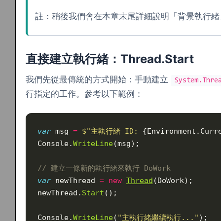
註：稍後我們會在本章末尾詳細說明「背景執行緒」
直接建立執行緒：Thread.Start
我們先從最傳統的方式開始：手動建立
System.Thre
行指定的工作。參考以下範例：
var
 msg 
=
 $"主執行緒 ID: 
{Environment.Curr
Console.
WriteLine
(msg);
// 建立一條新的執行緒來執行 DoWork
var
 newThread 
=
 new
Thread
(DoWork);
newThread.
Start
();
Console.
WriteLine
(
"主執行緒繼續執行..."
);