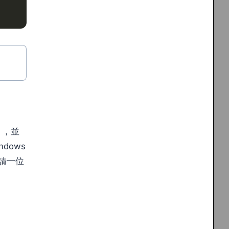
），並
dows
請一位