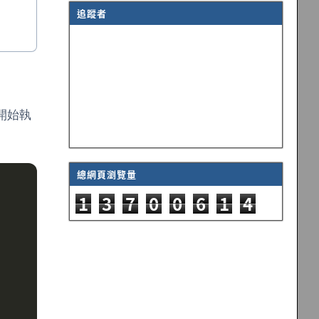
追蹤者
開始執
總網頁瀏覽量
1
3
7
0
0
6
1
4