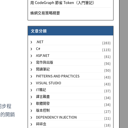
用 CodeGraph 節省 Token（入門筆記）
蛛網交易策略精要
文章分類
.NET
(283)
C#
(115)
ASP.NET
(81)
寫作與出版
(56)
閱讀筆記
(50)
PATTERNS AND PRACTICES
(43)
VISUAL STUDIO
(43)
IT雜記
(37)
譯言難盡
(34)
軟體開發
(34)
同步程
版本控制
(27)
的開銷
DEPENDENCY INJECTION
(21)
碎碎念
(18)