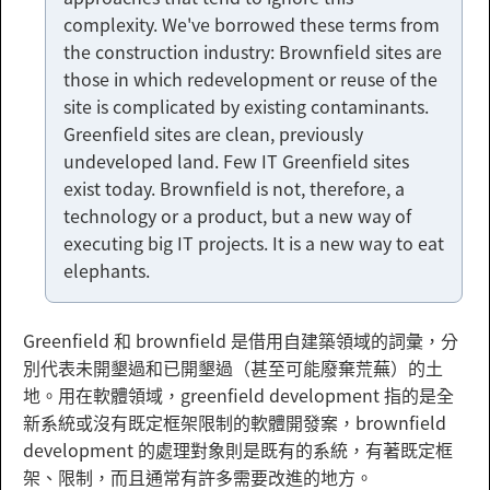
complexity. We've borrowed these terms from
the construction industry: Brownfield sites are
those in which redevelopment or reuse of the
site is complicated by existing contaminants.
Greenfield sites are clean, previously
undeveloped land. Few IT Greenfield sites
exist today. Brownfield is not, therefore, a
technology or a product, but a new way of
executing big IT projects. It is a new way to eat
elephants.
Greenfield 和 brownfield 是借用自建築領域的詞彙，分
別代表未開墾過和已開墾過（甚至可能廢棄荒蕪）的土
地。用在軟體領域，greenfield development 指的是全
新系統或沒有既定框架限制的軟體開發案，brownfield
development 的處理對象則是既有的系統，有著既定框
架、限制，而且通常有許多需要改進的地方。