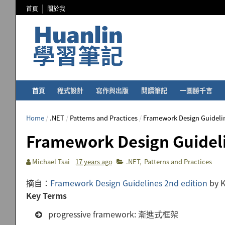
首頁
關於我
首頁
程式設計
寫作與出版
閱讀筆記
一圖勝千言
Home
/
.NET
/
Patterns and Practices
/
Framework Design Guide
Framework Design Guide
Michael Tsai
17 years ago
.NET
,
Patterns and Practices
摘自：
Framework Design Guidelines 2nd edition
by K
Key Terms
progressive framework: 漸進式框架