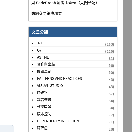
用 CodeGraph 節省 Token（入門筆記）
蛛網交易策略精要
文章分類
.NET
(283)
C#
(115)
ASP.NET
(81)
寫作與出版
(56)
閱讀筆記
(50)
PATTERNS AND PRACTICES
(43)
VISUAL STUDIO
(43)
IT雜記
(37)
譯言難盡
(34)
軟體開發
(34)
版本控制
(27)
DEPENDENCY INJECTION
(21)
碎碎念
(18)