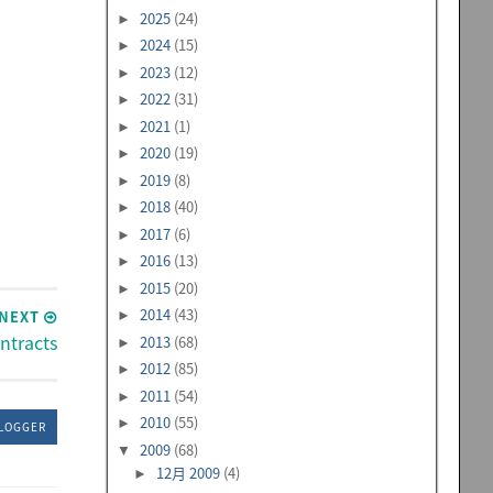
2025
(24)
►
2024
(15)
►
2023
(12)
►
2022
(31)
►
2021
(1)
►
2020
(19)
►
2019
(8)
►
2018
(40)
►
2017
(6)
►
2016
(13)
►
2015
(20)
►
2014
(43)
NEXT
►
tracts
2013
(68)
►
2012
(85)
►
2011
(54)
►
2010
(55)
►
LOGGER
2009
(68)
▼
12月 2009
(4)
►