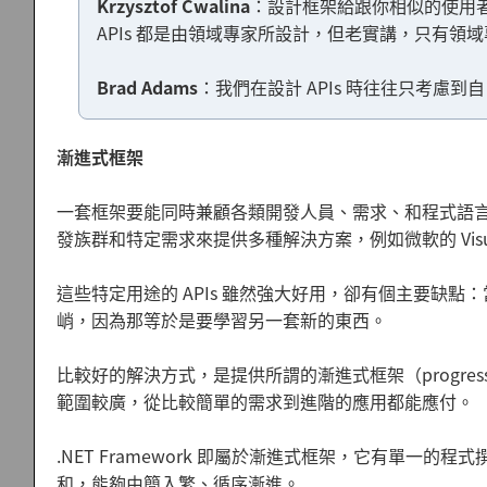
Krzysztof Cwalina
：設計框架給跟你相似的使用
APIs 都是由領域專家所設計，但老實講，只有領
Brad Adams
：我們在設計 APIs 時往往只考慮
漸進式框架
一套框架要能同時兼顧各類開發人員、需求、和程式語
發族群和特定需求來提供多種解決方案，例如微軟的 Visual 
這些特定用途的 APIs 雖然強大好用，卻有個主要缺
峭，因為那等於是要學習另一套新的東西。
比較好的解決方式，是提供所謂的漸進式框架（progress
範圍較廣，從比較簡單的需求到進階的應用都能應付。
.NET Framework 即屬於漸進式框架，它有單
和，能夠由簡入繁、循序漸進。