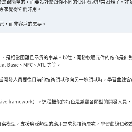
者是很簡單的，而要設計給跟你不同的使用者就非常困難了。許
域專家覺得它們好用。
到自己，而非客戶的需要。
言，是相當困難且昂貴的事業。以往，開發軟體元件的廠商是針
Basic、MFC、ATL 等等。
點：當開發人員要從目前的技術領域移向另一塊領域時，學習曲線會
ive framework）。這種框架的特色是兼顧各類型的開發人員
一的程式撰寫模型，支援廣泛類型的應用需求與技術層次，學習曲線也較