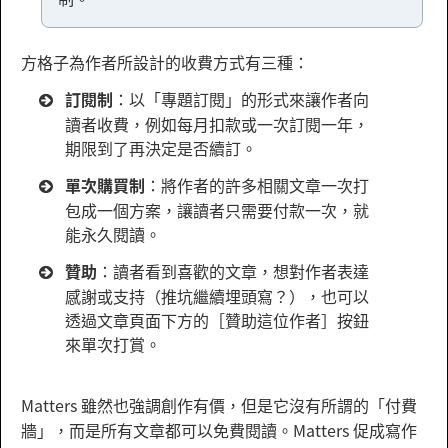
方格子為作者所設計的收費方式有三種：
訂閱制
：以「專題訂閱」的形式來讓作者向
讀者收費，例如每月扣款或一次訂閱一年，
期限到了再決定是否續訂。
單次購買制
：將作者的許多相關文章一次打
包成一個方案，讓讀者只需要付款一次，就
能永久閱讀。
贊助
：讀者看到喜歡的文章，想對作者表達
感謝或支持（推坑繼續埋頭寫？），也可以
透過文章頁面下方的［贊助這位作者］按鈕
來單次打賞。
Matters 雖然也強調創作有價，但是它沒有所謂的「付費
牆」，而是所有文章都可以免費閱讀。Matters 促成寫作