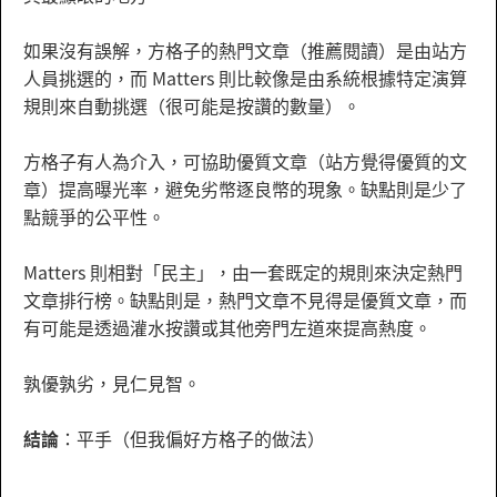
如果沒有誤解，方格子的熱門文章（推薦閱讀）是由站方
人員挑選的，而 Matters 則比較像是由系統根據特定演算
規則來自動挑選（很可能是按讚的數量）。
方格子有人為介入，可協助優質文章（站方覺得優質的文
章）提高曝光率，避免劣幣逐良幣的現象。缺點則是少了
點競爭的公平性。
Matters 則相對「民主」，由一套既定的規則來決定熱門
文章排行榜。缺點則是，熱門文章不見得是優質文章，而
有可能是透過灌水按讚或其他旁門左道來提高熱度。
孰優孰劣，見仁見智。
結論
：平手（但我偏好方格子的做法）