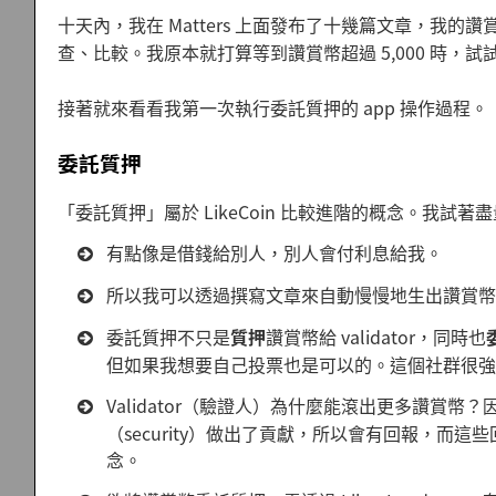
十天內，我在 Matters 上面發布了十幾篇文章，我的
查、比較。我原本就打算等到讚賞幣超過 5,000 時，試試委託
接著就來看看我第一次執行委託質押的 app 操作過程。
委託質押
「委託質押」屬於 LikeCoin 比較進階的概念。我試
有點像是借錢給別人，別人會付利息給我。
所以我可以透過撰寫文章來自動慢慢地生出讚賞幣
委託質押不只是
質押
讚賞幣給 validator，同時也
但如果我想要自己投票也是可以的。這個社群很強
Validator（驗證人）為什麼能滾出更多讚賞幣？
（security）做出了貢獻，所以會有回報，而
念。