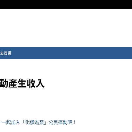
去買書
制自動產生收入
：
一起加入「化讚為賞」公民運動吧！