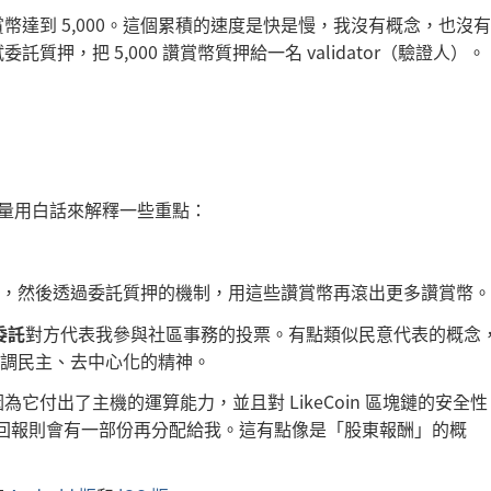
讚賞幣達到 5,000。這個累積的速度是快是慢，我沒有概念，也沒
質押，把 5,000 讚賞幣質押給一名 validator（驗證人）。
著盡量用白話來解釋一些重點：
，然後透過委託質押的機制，用這些讚賞幣再滾出更多讚賞幣。
委託
對方代表我參與社區事務的投票。有點類似民意代表的概念
調民主、去中心化的精神。
因為它付出了主機的運算能力，並且對 LikeCoin 區塊鏈的安全性
這些回報則會有一部份再分配給我。這有點像是「股東報酬」的概