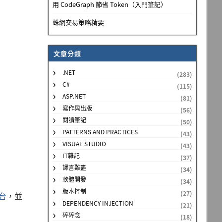
用 CodeGraph 節省 Token（入門筆記）
蛛網交易策略精要
文章分類
.NET
(283)
C#
(115)
ASP.NET
(81)
寫作與出版
(56)
閱讀筆記
(50)
PATTERNS AND PRACTICES
(43)
VISUAL STUDIO
(43)
IT雜記
(37)
譯言難盡
(34)
軟體開發
(34)
版本控制
(27)
平台
，並
DEPENDENCY INJECTION
(21)
碎碎念
(18)