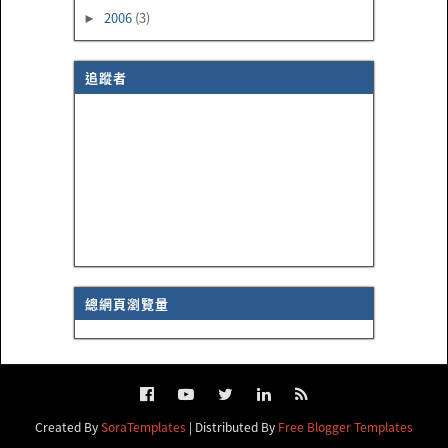
2006
(3)
►
追蹤者
總網頁瀏覽量
Created By
SoraTemplates
| Distributed By
Free Blogger Templates