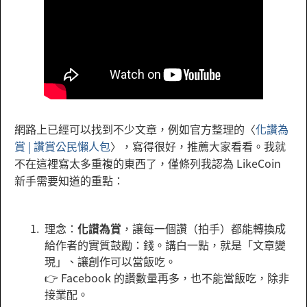
網路上已經可以找到不少文章，例如官方整理的〈
化讚為
賞 | 讚賞公民懶人包
〉，寫得很好，推薦大家看看。我就
不在這裡寫太多重複的東西了，僅條列我認為 LikeCoin
新手需要知道的重點：
理念：
化讚為賞
，讓每一個讚（拍手）都能轉換成
給作者的實質鼓勵：錢。講白一點，就是「文章變
現」、讓創作可以當飯吃。
👉 Facebook 的讚數量再多，也不能當飯吃，除非
接業配。