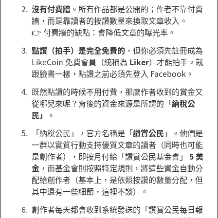
沒有付費牆
。所有作品都是公開的；作者不靠付費
牆，而是靠讀者的按讚數量來換取文章收入。
👉 付費牆的缺點：會降低文章的曝光率。
點讚（拍手）是完全免費的
，但你必須先註冊成為
LikeCoin 免費會員（統稱為
Liker
）才能拍手。就
跟臉書一樣，點讚之前必須先登入 Facebook。
既然點讚的時候不用付費，那麼作者收到的賞金又
從哪兒來呢？背後的資金來源是所謂的「
納稅公
民」
。
「納稅公民」，官方名稱是「
讚賞公民
」。他們是
一群以實質行動支持優質文章的讀者（同時也可能
是創作者），即按月付給「讚賞公民基金會」
5 美
金
，而基金會則按照特定規則，將這些資金自動分
配給創作者（基本上，是依照按讚的數量分配，但
其中還有一些細節，這裡不談）。
創作者每天都會收到系統發送的「讚賞公民每日報