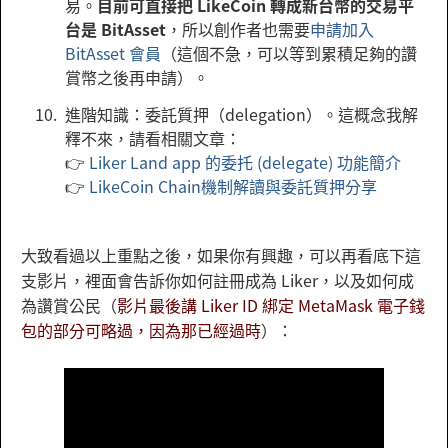
易。
目前可直接把 LikeCoin 轉成新台幣的交易平
台是 BitAsset
，所以創作者也需要
申請加入
BitAsset 會員
（這個不急，可以等到累積足夠的讚
賞幣之後再申請）。
進階知識：委託質押（delegation）。這概念我解
釋不來，請看相關文章：
👉
Liker Land app 的委托 (delegate) 功能簡介
👉
LikeCoin Chain機制解讀與委託質押分享
大致看過以上重點之後，如果你有興趣，可以再看底下這
支影片，裡面會告訴你如何註冊成為 Liker，以及如何成
為讚賞公民（
影片最後講 Liker ID 綁定 MetaMask 電子錢
包的部分可略過，因為那已經過時
）：