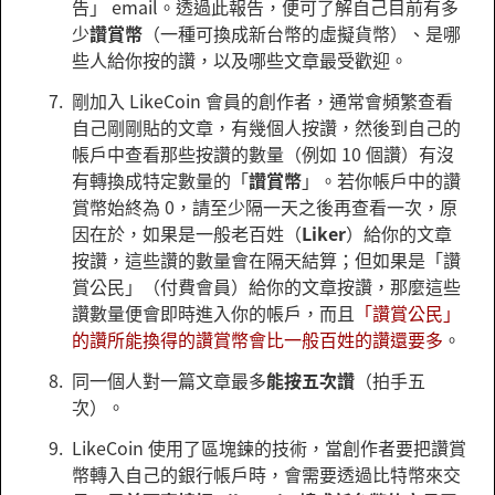
告」 email。透過此報告，便可了解自己目前有多
少
讚賞幣
（一種可換成新台幣的虛擬貨幣）、是哪
些人給你按的讚，以及哪些文章最受歡迎。
剛加入 LikeCoin 會員的創作者，通常會頻繁查看
自己剛剛貼的文章，有幾個人按讚，然後到自己的
帳戶中查看那些按讚的數量（例如 10 個讚）有沒
有轉換成特定數量的「
讚賞幣
」。若你帳戶中的讚
賞幣始終為 0，請至少隔一天之後再查看一次，原
因在於，如果是一般老百姓（
Liker
）給你的文章
按讚，這些讚的數量會在隔天結算；但如果是「讚
賞公民」（付費會員）給你的文章按讚，那麼這些
讚數量便會即時進入你的帳戶，而且
「讚賞公民」
的讚所能換得的讚賞幣會比一般百姓的讚還要多
。
同一個人對一篇文章最多
能按五次讚
（拍手五
次）。
LikeCoin 使用了區塊鍊的技術，當創作者要把讚賞
幣轉入自己的銀行帳戶時，會需要透過比特幣來交