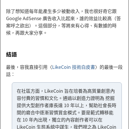
除了想知道每年能產生多少被動收入，我也很好奇它跟
Google AdSense 廣告收入比起來，誰的效益比較高（答
案呼之欲出）。這個部分，等將來有心得、有數據的時
候，再跟大家分享。
結語
最後，容我直接引用〈
LikeCoin 技術白皮書
〉的最後一段
話：
在社區方面，LikeCoin 旨在培養為高質量創意內
容付費的習慣和文化。通過以創造力證明為 挖掘
提供大型創作者庫長達 10 年以上，幫助社會長時
間的磨合中逐漸習慣賞金模式。要是範式轉移能
在 10 年內出現，獨立的內容創作者可以在
LikeCoin 生態系統中謀生，我們視之為 LikeCoin