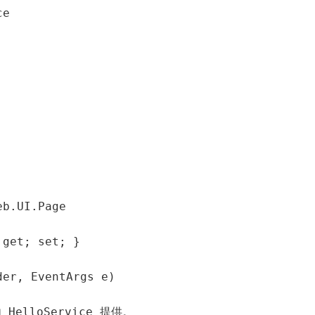
e

b.UI.Page

get; set; }

er, EventArgs e)

elloService 提供。
