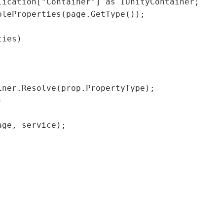
ication["Container"] as IUnityContainer;

leProperties(page.GetType());

ies) 

ner.Resolve(prop.PropertyType);



ge, service);


