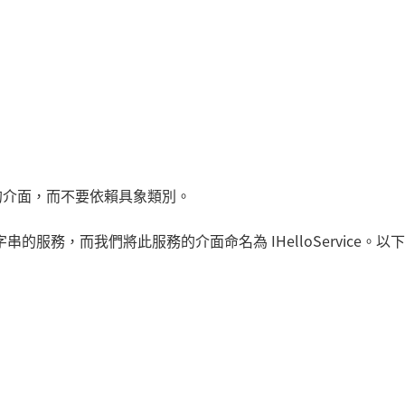
務的介面，而不要依賴具象類別。
ld!」字串的服務，而我們將此服務的介面命名為 IHelloService。