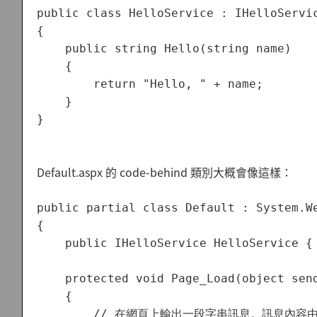
public class HelloService : IHelloServic
{

    public string Hello(string name)

    {

        return "Hello, " + name;

    }

Default.aspx 的 code-behind 類別大概會像這樣：
public partial class Default : System.We
{

    public IHelloService HelloService { 
    protected void Page_Load(object send
    {

        // 在網頁上輸出一段字串訊息。訊息內容由 H