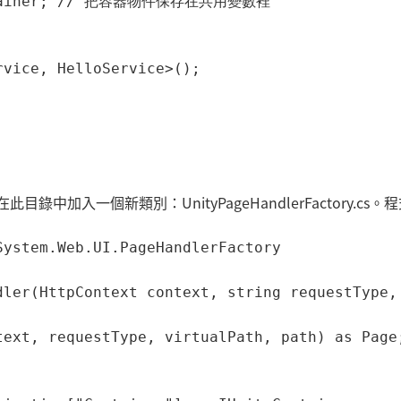
container; // 把容器物件保存在共用變數裡

vice, HelloService>();

此目錄中加入一個新類別：UnityPageHandlerFactory.cs。
ystem.Web.UI.PageHandlerFactory

dler(HttpContext context, string requestType, 
ext, requestType, virtualPath, path) as Page;