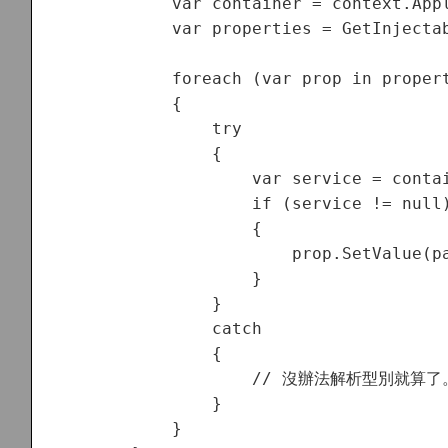
            var container = context.Appl
            var properties = GetInjectab
            foreach (var prop in propert
            {

                try

                {

                    var service = contai
                    if (service != null)
                    {

                        prop.SetValue(pa
                    }

                }

                catch

                {

                    // 沒辦法解析型別就算了。
                }

            }
