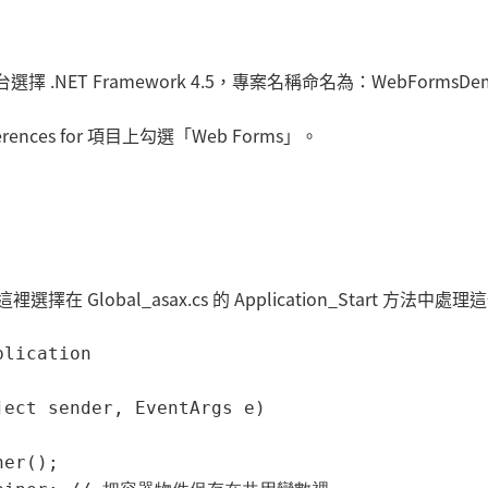
平台選擇 .NET Framework 4.5，專案名稱命名為：WebFormsD
ferences for 項目上勾選「Web Forms」。
lobal_asax.cs 的 Application_Start 方法中處
lication

ect sender, EventArgs e)

er();
