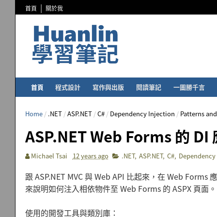
首頁
關於我
首頁
程式設計
寫作與出版
閱讀筆記
一圖勝千言
Home
/
.NET
/
ASP.NET
/
C#
/
Dependency Injection
/
Patterns and
ASP.NET Web Forms 的 
Michael Tsai
12 years ago
.NET
,
ASP.NET
,
C#
,
Dependency 
跟 ASP.NET MVC 與 Web API 比起來，在 Web For
來說明如何注入相依物件至 Web Forms 的 ASPX 頁面。
使用的開發工具與類別庫：