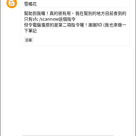
雪橘花
幫助到我囉！真的很有用，我在幫別的地方目前查到的
只有sfc /scannow這個指令
但令電腦復原的是第二項指令喔！謝謝XD (我也來做一
下筆記
回覆