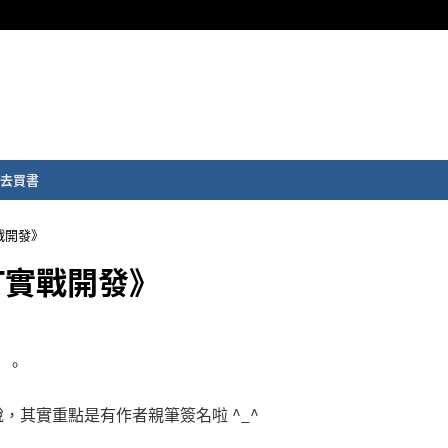
去買書
T實戰開發》
NET實戰開發》
》。
其實重點是有作者親筆簽名啦 ^_^