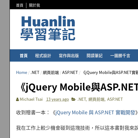
首頁
關於我
首頁
程式設計
寫作與出版
閱讀筆記
一圖勝千言
Home
/
.NET
/
網頁前端
/
ASP.NET
/
《jQuery Mobile與ASP.NE
《jQuery Mobile與ASP.
Michael Tsai
13 years ago
.NET
,
網頁前端
,
ASP.NET
收到贈書一本：《
jQuery Mobile 與 ASP.NET 實戰開發
我在工作上較少機會碰到這塊技術，所以這本書對我來說，