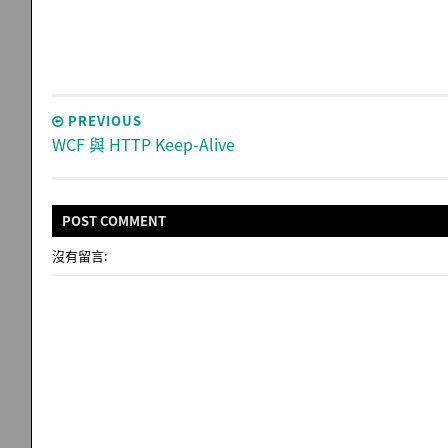
PREVIOUS
WCF 與 HTTP Keep-Alive
POST
COMMENT
沒有留言: