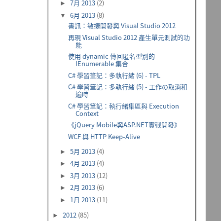
7月 2013
(2)
►
6月 2013
(8)
▼
書訊：敏捷開發與 Visual Studio 2012
再現 Visual Studio 2012 產生單元測試的功
能
使用 dynamic 傳回匿名型別的
IEnumerable 集合
C# 學習筆記：多執行緒 (6) - TPL
C# 學習筆記：多執行緒 (5) - 工作の取消和
逾時
C# 學習筆記：執行緒集區與 Execution
Context
《jQuery Mobile與ASP.NET實戰開發》
WCF 與 HTTP Keep-Alive
5月 2013
(4)
►
4月 2013
(4)
►
3月 2013
(12)
►
2月 2013
(6)
►
1月 2013
(11)
►
2012
(85)
►