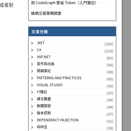
用 CodeGraph 節省 Token（入門筆記）
，或者對
蛛網交易策略精要
文章分類
.NET
(283)
C#
(115)
ASP.NET
(81)
寫作與出版
(56)
閱讀筆記
(50)
PATTERNS AND PRACTICES
(43)
VISUAL STUDIO
(43)
IT雜記
(37)
譯言難盡
(34)
軟體開發
(34)
版本控制
(27)
DEPENDENCY INJECTION
(21)
碎碎念
(18)