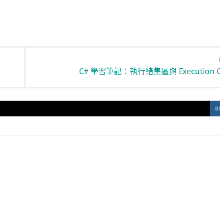
C# 學習筆記：執行緒集區與 Execution Co
B