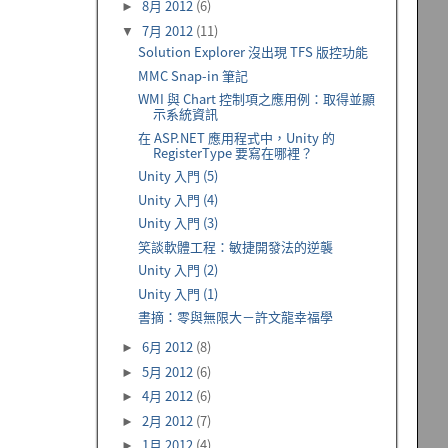
8月 2012
(6)
►
7月 2012
(11)
▼
Solution Explorer 沒出現 TFS 版控功能
MMC Snap-in 筆記
WMI 與 Chart 控制項之應用例：取得並顯
示系統資訊
在 ASP.NET 應用程式中，Unity 的
RegisterType 要寫在哪裡？
Unity 入門 (5)
Unity 入門 (4)
Unity 入門 (3)
笑談軟體工程：敏捷開發法的逆襲
Unity 入門 (2)
Unity 入門 (1)
書摘：零與無限大－許文龍幸福學
6月 2012
(8)
►
5月 2012
(6)
►
4月 2012
(6)
►
2月 2012
(7)
►
1月 2012
(4)
►