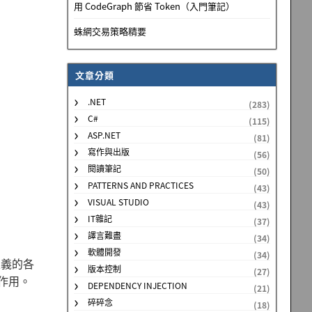
用 CodeGraph 節省 Token（入門筆記）
蛛網交易策略精要
文章分類
.NET
(283)
C#
(115)
ASP.NET
(81)
寫作與出版
(56)
閱讀筆記
(50)
PATTERNS AND PRACTICES
(43)
VISUAL STUDIO
(43)
IT雜記
(37)
譯言難盡
(34)
軟體開發
(34)
定義的各
版本控制
(27)
作用。
DEPENDENCY INJECTION
(21)
碎碎念
(18)