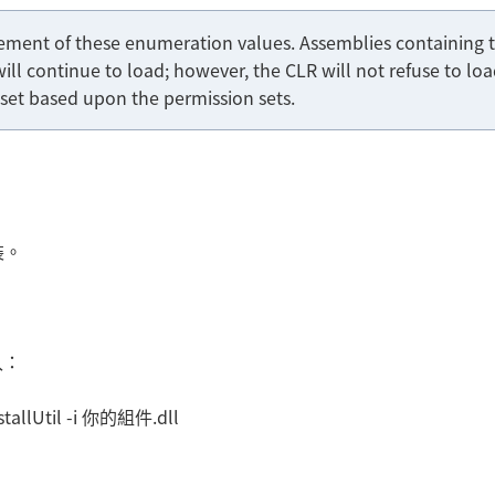
ment of these enumeration values. Assemblies containing 
will continue to load; however, the CLR will not refuse to lo
 set based upon the permission sets.
裝。
入：
tallUtil -i 你的組件.dll