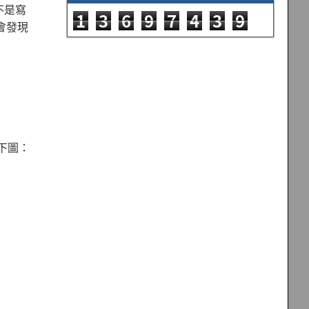
就不是寫
1
3
6
9
7
4
3
9
你會發現
如下圖：