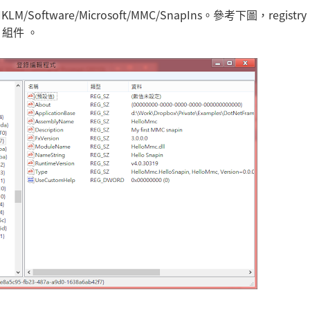
/Software/Microsoft/MMC/SnapIns。參考下圖，registry 
d 組件 。