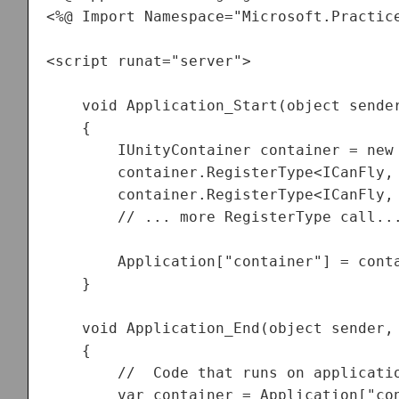
<%@ Import Namespace="Microsoft.Practice
<script runat="server">

    void Application_Start(object sender
    {

        IUnityContainer container = new 
        container.RegisterType<ICanFly, 
        container.RegisterType<ICanFly, 
        // ... more RegisterType call...
        Application["container"] = conta
    }

    void Application_End(object sender, 
    {

        //  Code that runs on applicatio
        var container = Application["con