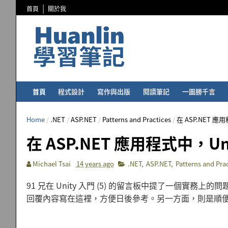
首頁
關於我
首頁
程式設計
寫作與出版
閱讀筆記
一圖勝千言
Home
/
.NET
/
ASP.NET
/
Patterns and Practices
/
在 ASP.NET 應用
在 ASP.NET 應用程式中，Uni
Michael Tsai
14 years ago
.NET
,
ASP.NET
,
Patterns and Pra
91 兄在 Unity 入門 (5) 的留言板中提了一個
回覆內容寫在這裡，方便日後參考。另一方面，則是順