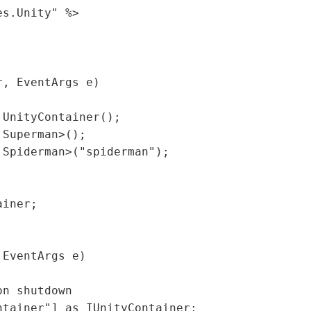
s.Unity" %> 

, EventArgs e) 

UnityContainer();        

Superman>();

Spiderman>("spiderman");



iner;

EventArgs e) 

n shutdown

tainer"] as IUnityContainer;
