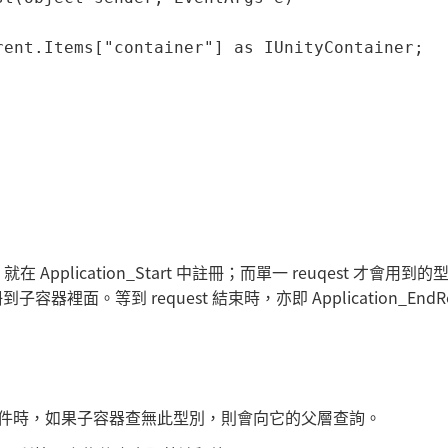
ent.Items["container"] as IUnityContainer;

lication_Start 中註冊；而單一 reuqest 才會用到的
冊到子容器裡面。等到 request 結束時，亦即 Application_EndRe
）物件時，如果子容器查無此型別，則會向它的父層查詢。