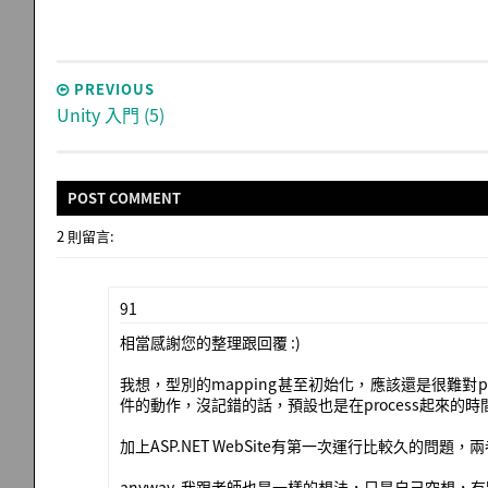
PREVIOUS
Unity 入門 (5)
POST
COMMENT
2 則留言:
91
相當感謝您的整理跟回覆 :)
我想，型別的mapping甚至初始化，應該還是很難對per
件的動作，沒記錯的話，預設也是在process起來的
加上ASP.NET WebSite有第一次運行比較久的問題
anyway, 我跟老師也是一樣的想法，只是自己空想，有