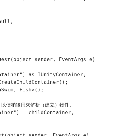
ull;

est(object sender, EventArgs e)

tainer"] as IUnityContainer;

reateChildContainer();       

Swim, Fish>();

裡面，以便稍後用來解析（建立）物件.

iner"] = childContainer;

t(object sender, EventArgs e)
