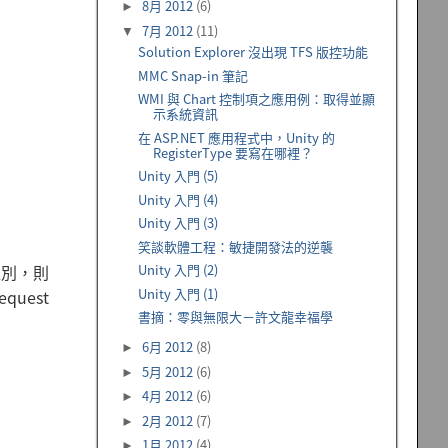
8月 2012
(6)
►
7月 2012
(11)
▼
Solution Explorer 沒出現 TFS 版控功能
MMC Snap-in 筆記
WMI 與 Chart 控制項之應用例：取得並顯
示系統資訊
在 ASP.NET 應用程式中，Unity 的
RegisterType 要寫在哪裡？
Unity 入門 (5)
Unity 入門 (4)
Unity 入門 (3)
笑談軟體工程：敏捷開發法的逆襲
型別，則
Unity 入門 (2)
Unity 入門 (1)
quest
書摘：零與無限大－許文龍幸福學
6月 2012
(8)
►
5月 2012
(6)
►
4月 2012
(6)
►
2月 2012
(7)
►
1月 2012
(4)
►