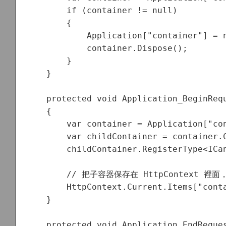
        if (container != null) 

        {

            Application["container"] = n
            container.Dispose();

        }

    }

    protected void Application_BeginRequ
    {

        var container = Application["con
        var childContainer = container.C
        childContainer.RegisterType<ICan
        // 把子容器保存在 HttpContext 
        HttpContext.Current.Items["conta
    }

    protected void Application_EndReques