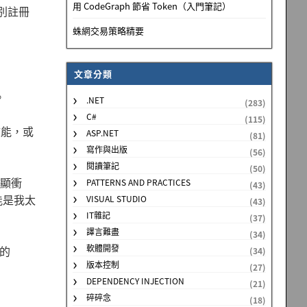
用 CodeGraph 節省 Token（入門筆記）
型別註冊
蛛網交易策略精要
文章分類
。
.NET
(283)
C#
(115)
效能，或
ASP.NET
(81)
寫作與出版
(56)
閱讀筆記
(50)
明顯衝
PATTERNS AND PRACTICES
(43)
能是我太
VISUAL STUDIO
(43)
IT雜記
(37)
譯言難盡
(34)
軟體開發
的
(34)
版本控制
(27)
DEPENDENCY INJECTION
(21)
碎碎念
(18)