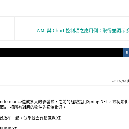
WMI 與 Chart 控制項之應用例：取得並顯
B
2012/7/10 
formance造成多大的影響啦，之前的經驗是用Spring.NET，它初始
時間點，把所有對應的物件先初始化好。
，兩者放在一起，似乎就會有點感覺 XD
點驚驚 XD