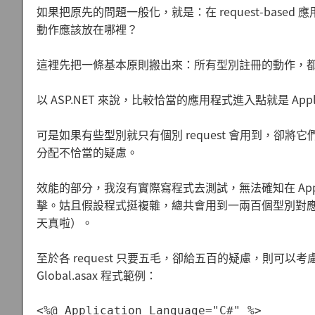
如果把原先的問題一般化，就是：在 request-based 應用
動作應該放在哪裡？
這裡先把一條基本原則搬出來：
所有型別註冊的動作，
以 ASP.NET 來說，比較恰當的應用程式進入點就是 App
可是如果有些型別就只有個別 request 會用到，卻將它們全
分配不恰當的疑慮。
效能的部分，我沒有實際寫程式去測試，無法確知在 Appli
擊。姑且假設程式挺複雜，總共會用到一兩百個型別對
天真啦）。
至於各 request 只要五毛，卻給五百的疑慮，則可以考慮用
Global.asax 程式範例：
<%@ Application Language="C#" %>
