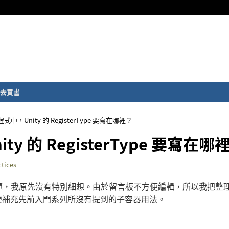
去買書
程式中，Unity 的 RegisterType 要寫在哪裡？
ty 的 RegisterType 要寫在哪
ctices
實務上的問題，我原先沒有特別細想。由於留言板不方便編輯，所以我把整
便補充先前入門系列所沒有提到的子容器用法。