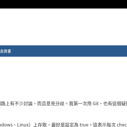
去買書
還是 false，網路上有不少討論，而且意見分歧。我第一次用 Git，也有這個
s、Linux）上存取，最好是設定為 true。這表示每次 check