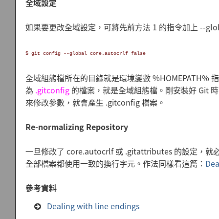
全域設定
如果要更改全域設定，可將先前方法 1 的指令加上 --glo
$ git config --global core.autocrlf false
全域組態檔所在的目錄就是環境變數 %HOMEPATH% 指
為
.gitconfig
的檔案，就是全域組態檔。剛安裝好 Git 時，可
來修改參數，就會產生 .gitconfig 檔案。
Re-normalizing Repository
一旦修改了 core.autocrlf 或 .gitattributes 的
全部檔案都使用一致的換行字元。作法同樣看這篇：
Dea
參考資料
Dealing with line endings