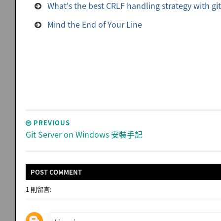
What's the best CRLF handling strategy with gi
Mind the End of Your Line
PREVIOUS
Git Server on Windows 安裝手記
POST
COMMENT
1 則留言: