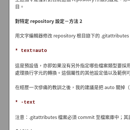
目。
對特定 repository 設定－方法 2
用文字編輯器修改 repository 根目錄下的 .gitattribu
* text=auto
這是預設值，亦即如果沒有另外指定哪些檔案類型要採用何種
處理換行字元的轉換。這個屬性的其他設定值以及範例
在經歷一次慘痛的教訓之後，我的建議是把 auto 關
* -text
注意：.gitattributes 檔案必須 commit 至檔案庫中；其