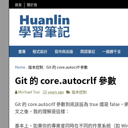
首頁
關於我
首頁
程式設計
寫作與出版
閱讀筆記
一圖勝千言
Home
/
版本控制
/
Git 的 core.autocrlf 參數
Git 的 core.autocrlf 參數
Michael Tsai
15 years ago
版本控制
Git 的 core.autocrlf 參數到底該設為 true 
文之後，我的理解是這樣：
基本上，如果你的專案會同時在不同的作業系統（如 Window