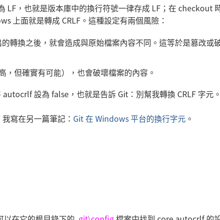
 LF，也就是版本庫中的換行符號一律存成 LF；在 checkout 
ows 上面就是轉成 CRLF。這種設定有兩個風險：
進一出的轉換之後，就會造成與原始檔案內容不同。這等於是篡改或
率不高，但確實有可能），也會破壞檔案的內容。
crlf 設為 false，也就是告訴 Git：別幫我轉換 CRLF 字元
難，我寫在另一篇筆記：
Git 在 Windows 平台的換行字元
。
。你可以在它的根目錄下的
.git\config
檔案中找到 core.autocrlf 