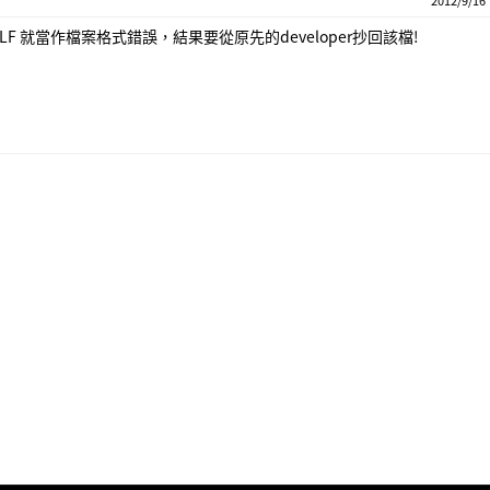
2012/9/16
F 就當作檔案格式錯誤，結果要從原先的developer抄回該檔!