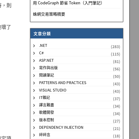
用 CodeGraph 節省 Token（入門筆記）
時，則
蛛網交易策略精要
破壞了
文章分類
.NET
(283)
C#
(115)
。
ASP.NET
(81)
寫作與出版
(56)
閱讀筆記
(50)
PATTERNS AND PRACTICES
(43)
VISUAL STUDIO
(43)
IT雜記
(37)
譯言難盡
(34)
軟體開發
(34)
版本控制
(27)
DEPENDENCY INJECTION
(21)
碎碎念
(18)
的設定項