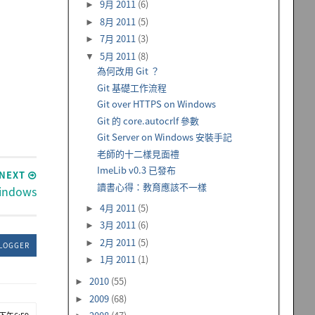
9月 2011
(6)
►
8月 2011
(5)
►
7月 2011
(3)
►
5月 2011
(8)
▼
為何改用 Git ？
Git 基礎工作流程
Git over HTTPS on Windows
Git 的 core.autocrlf 參數
Git Server on Windows 安裝手記
老師的十二樣見面禮
ImeLib v0.3 已發布
NEXT
讀書心得：教育應該不一樣
Windows
4月 2011
(5)
►
3月 2011
(6)
►
2月 2011
(5)
►
LOGGER
1月 2011
(1)
►
2010
(55)
►
2009
(68)
►