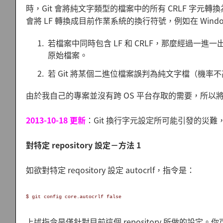
時，Git 會將純文字類型的檔案中的所有 CRLF 字元轉換為
會將 LF 轉換成目前作業系統的換行符號，例如在 Wind
若檔案中同時包含 LF 和 CRLF，那麼經過一
原始檔案。
若 Git 將某個二進位檔案誤判為純文字檔（機
由於我自己的專案並沒有跨 OS 平台存取的需要，所以將 auto
2013-10-18 更新
：Git 換行字元設定所可能引發的災
對特定 repository 設定－方法 1
如欲對特定 reqository 設定 autocrlf，指令是：
$ git config core.autocrlf false
上述指令是僅針對目前這個 repository 所做的設定