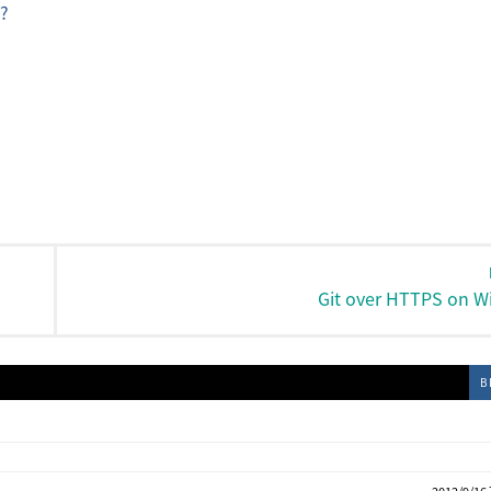
t?
Git over HTTPS on 
B