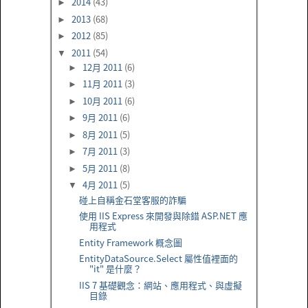
2014
(43)
►
2013
(68)
►
2012
(85)
►
2011
(54)
▼
12月 2011
(6)
►
11月 2011
(3)
►
10月 2011
(6)
►
9月 2011
(6)
►
8月 2011
(5)
►
7月 2011
(3)
►
5月 2011
(8)
►
4月 2011
(5)
▼
碰上自稱金石堂客服的詐騙
使用 IIS Express 來開發與除錯 ASP.NET 應
用程式
Entity Framework 概念圖
EntityDataSource.Select 屬性值裡面的
"it" 是什麼？
IIS 7 基礎觀念：網站、應用程式、與虛擬
目錄