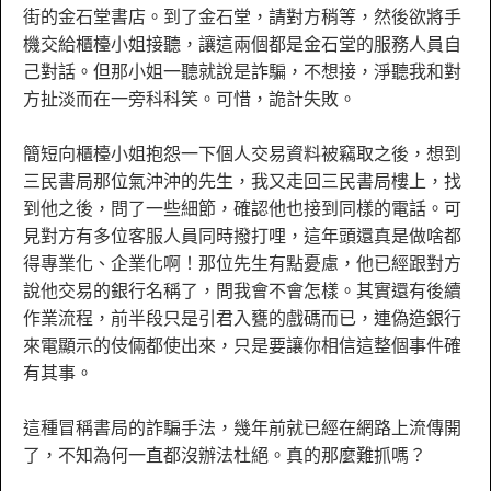
街的金石堂書店。到了金石堂，請對方稍等，然後欲將手
機交給櫃檯小姐接聽，讓這兩個都是金石堂的服務人員自
己對話。但那小姐一聽就說是詐騙，不想接，淨聽我和對
方扯淡而在一旁科科笑。可惜，詭計失敗。
簡短向櫃檯小姐抱怨一下個人交易資料被竊取之後，想到
三民書局那位氣沖沖的先生，我又走回三民書局樓上，找
到他之後，問了一些細節，確認他也接到同樣的電話。可
見對方有多位客服人員同時撥打哩，這年頭還真是做啥都
得專業化、企業化啊！那位先生有點憂慮，他已經跟對方
說他交易的銀行名稱了，問我會不會怎樣。其實還有後續
作業流程，前半段只是引君入甕的戲碼而已，連偽造銀行
來電顯示的伎倆都使出來，只是要讓你相信這整個事件確
有其事。
這種冒稱書局的詐騙手法，幾年前就已經在網路上流傳開
了，不知為何一直都沒辦法杜絕。真的那麼難抓嗎？