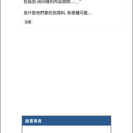
右接到.用同樣的內容詢問...-_-"
為什麼他們拿的到資料, 有兩種可能...
回覆
臉書專頁