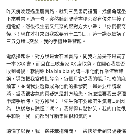
昨天傍晚經過重慶南路，就到三民書局裡面，找個角落坐
下來看書。過一會，突然聽到隔壁書櫃旁邊有位先生接了
通電話，然後很生氣又無奈的跟對方大小聲：「你們很奇
怪耶！現在才打來跟我說要分十二期....」這一講竟然講了
三五分鐘...突然，我的手機鈴聲響起。
電話接起來，對方說是金石堂書局，問我之前是不是買了
一本 XXX 書，而且在三峽全家 XX 店取貨，在關心我是否
收到書後，就開始 bla bla bla 的講一堆他們作業流程錯
誤，導致把我當成批發商，每個月會從我的帳戶扣款的麻
煩事，並問我要選擇成為他們的批發商，還是要申請取
消。當我很客氣的質疑這是對方疏失，怎麼還要我去處理
申請手續時，對方卻說：「先生你不要那麼生氣嘛...是因
為....這樣您有聽懂了嗎？」我覺得有點好笑，我的口氣很
平和啊，我一向都對詐騙集團很和氣的。
聽懂了以後，我一邊裝笨拖時間，一邊快步走到只隔幾條