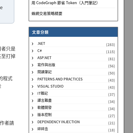
用 CodeGraph 節省 Token（入門筆記）
he
蛛網交易策略精要
文章分類
.NET
(283)
用者只是
C#
(115)
甚至打掉
ASP.NET
(81)
寫作與出版
(56)
閱讀筆記
(50)
有的程式
PATTERNS AND PRACTICES
(43)
些
VISUAL STUDIO
(43)
IT雜記
(37)
譯言難盡
(34)
軟體開發
(34)
版本控制
(27)
原作者請
DEPENDENCY INJECTION
(21)
碎碎念
(18)