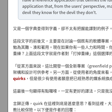
application that, from the users' perspective, 
devil they know for the devil they don't.
又是一個字典查得到字義，卻不太有把握能譯對的例子
這段文字的前後文，主要是在討論一個既有的軟體專案
勉為其難、湊和著用。現在如果你有一些人力和時間，
重練？上面這段文字就是作者對「打掉重練」這個選擇
「從某方面來說，這比開發一個全新專案（greenfield
架構和設計可供參考。另一方面，從使用者的角度來看
quirks
，但是很少有使用者願意把已經熟悉的爛系統換
這最後一句顯得有點囉嗦，一定有更好的譯法，只是我沒想到
言歸正傳，quirk 在這裡到底是甚麼意思？看到這裡
教比較保險。以下便是作者的回覆：