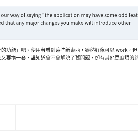
t's our way of saying "the application may have some odd fea
ied that any major changes you make will introduce other
的功能」吧。使用者看到這些新東西，雖然好像可以 work，但
在又要換一套，誰知道會不會解決了舊問題，卻有其他更麻煩的