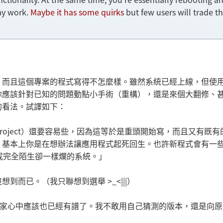
may work.
Maybe it has some quirks
but few users will trade t
。
，而且這個專案的程式寫得不怎麼樣。雖然系統已經上線，但使
你應該針對已知的問題動點小手術（重構），還是來個大翻修、
的看法。試譯如下：
 project）還要容易些，因為這等於是重頭開始寫，而且又有既
，基本上你是在想辦法讓應用程式起死回生。也許新程式會有一
成完全陌生卻一樣爛的系統。」
而已。（我只聯想到選舉 >_<|||）
，大家心中應該也已經有譜了。我不敢用自己猜測的版本，還是向