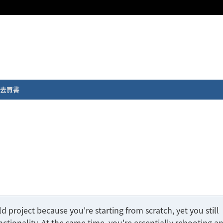
去買書
ld project because you're starting from scratch, yet you still
nctionality. At the same time, you're essentially rebooting a