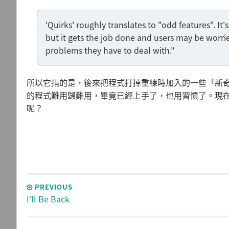
'Quirks' roughly translates to "odd features". I
but it gets the job done and users may be worr
problems they have to deal with."
所以它指的是，後來把程式打掉重練時加入的一些「新奇
的程式難用歸難用，畢竟已經上手了，也用習慣了。現
呢？
PREVIOUS
I'll Be Back