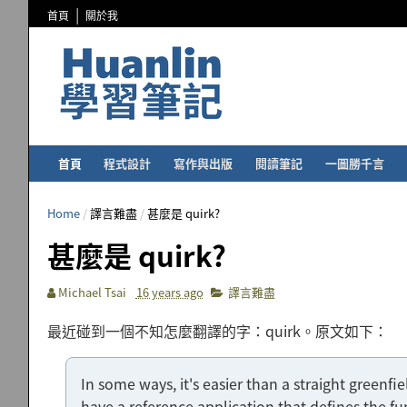
首頁
關於我
首頁
程式設計
寫作與出版
閱讀筆記
一圖勝千言
Home
/
譯言難盡
/
甚麼是 quirk?
甚麼是 quirk?
Michael Tsai
16 years ago
譯言難盡
最近碰到一個不知怎麼翻譯的字：quirk。原文如下：
In some ways, it's easier than a straight greenfie
have a reference application that defines the fu