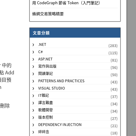
用 CodeGraph 節省 Token（入門筆記）
蛛網交易策略精要
文章分類
.NET
(283)
C#
(115)
ASP.NET
(81)
r 中的
寫作與出版
(56)
點 Add
閱讀筆記
(50)
項目預
PATTERNS AND PRACTICES
(43)
n
VISUAL STUDIO
(43)
IT雜記
(37)
譯言難盡
(34)
s 刪除
軟體開發
(34)
版本控制
(27)
DEPENDENCY INJECTION
(21)
碎碎念
(18)