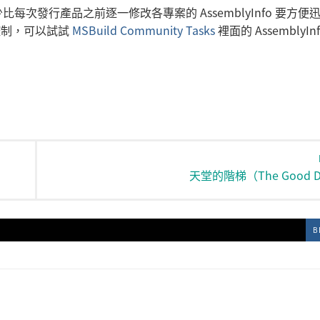
發行產品之前逐一修改各專案的 AssemblyInfo 要方便
的控制，可以試試
MSBuild Community Tasks
裡面的 AssemblyInf
天堂的階梯（The Good D
B