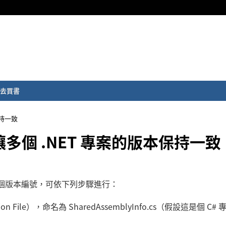
去買書
保持一致
o 讓多個 .NET 專案的版本保持一致
同一個版本編號，可依下列步驟進行：
 File），命名為 SharedAssemblyInfo.cs（假設這是個 C# 