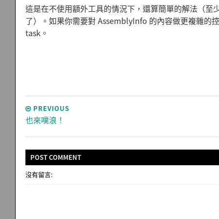
這是在不使用額外工具的情況下，還算簡單的解法（至少比每次
了）。如果你需要對 AssemblyInfo 的內容做更複雜
task。
PREVIOUS
也來噗浪！
POST
COMMENT
沒有留言: