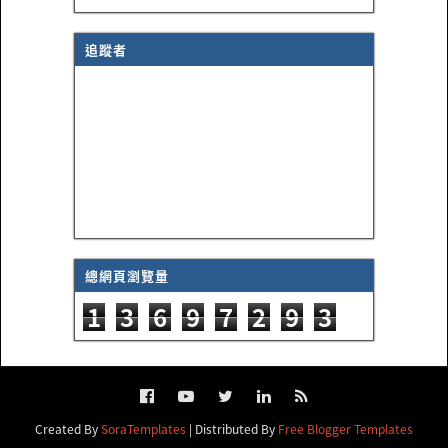
追蹤者
總網頁瀏覽量
1
3
6
9
7
2
9
3
Created By
SoraTemplates
| Distributed By
Free Blogger Templates