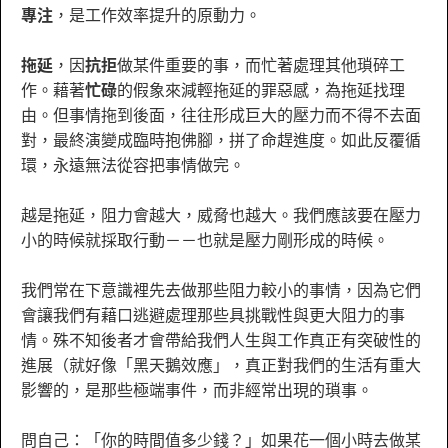
專注
，是工作效率提升的原動力。
拖延
，因
抗拒
做某件重要的事，而忙著處理其他瑣碎工
作。藉著
忙碌
的假象來減輕拖延的罪惡感，為拖延找理
由。但事情拖到後面，往往形成巨大的壓力而不得不去面
對，最終演變成臨時抱佛腳，拼了命趕進度。如此反覆循
環，永遠無法從容把事情做完。
越是拖延，阻力會越大，威脅也越大。我們應該要在壓力
小的時候就採取行動－－也就是壓力剛形成的時候。
我們常在下意識裡先去做那些阻力較小的事情，因為它們
會讓我們有藉口逃避處理那些具挑戰性與更大阻力的事
情。殊不知後者才會帶給我們人生與工作真正有突破性的
進展（就好像「黑天鵝效應」，真正對我們的生活有重大
影響的，是那些極端事件，而非經常出現的瑣事。
問自己：「你的時間值多少錢？」如果花一個小時去做某