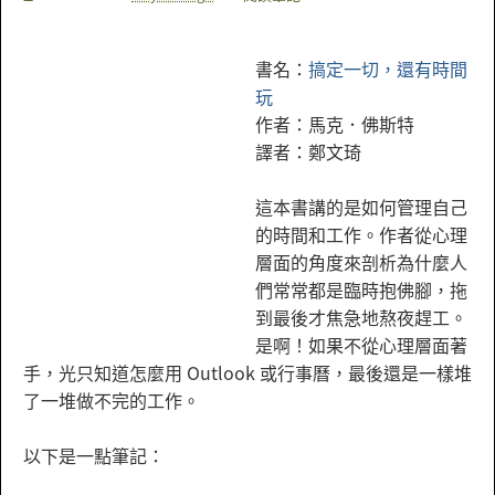
書名：
搞定一切，還有時間
玩
作者：馬克．佛斯特
譯者：鄭文琦
這本書講的是如何管理自己
的時間和工作。作者從心理
層面的角度來剖析為什麼人
們常常都是臨時抱佛腳，拖
到最後才焦急地熬夜趕工。
是啊！如果不從心理層面著
手，光只知道怎麼用 Outlook 或行事曆，最後還是一樣堆
了一堆做不完的工作。
以下是一點筆記：