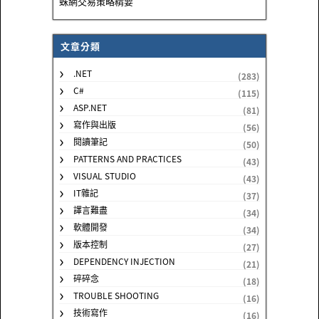
蛛網交易策略精要
文章分類
.NET
(283)
C#
(115)
ASP.NET
(81)
寫作與出版
(56)
閱讀筆記
(50)
PATTERNS AND PRACTICES
(43)
VISUAL STUDIO
(43)
IT雜記
(37)
譯言難盡
(34)
軟體開發
(34)
版本控制
(27)
DEPENDENCY INJECTION
(21)
碎碎念
(18)
TROUBLE SHOOTING
(16)
技術寫作
(16)