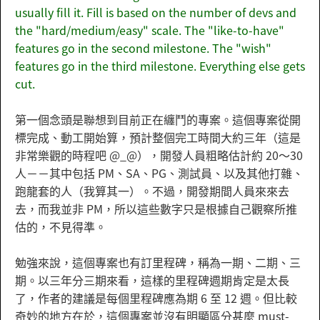
usually fill it. Fill is based on the number of devs and
the "hard/medium/easy" scale. The "like-to-have"
features go in the second milestone. The "wish"
features go in the third milestone. Everything else gets
cut.
第一個念頭是聯想到目前正在纏鬥的專案。這個專案從開
標完成、動工開始算，預計整個完工時間大約三年（這是
非常樂觀的時程吧 @_@），開發人員粗略估計約 20～30
人－－其中包括 PM、SA、PG、測試員、以及其他打雜、
跑龍套的人（我算其一）。不過，開發期間人員來來去
去，而我並非 PM，所以這些數字只是根據自己觀察所推
估的，不見得準。
勉強來說，這個專案也有訂里程碑，稱為一期、二期、三
期。以三年分三期來看，這樣的里程碑週期肯定是太長
了，作者的建議是每個里程碑應為期 6 至 12 週。但比較
奇妙的地方在於，這個專案並沒有明顯區分甚麼 must-