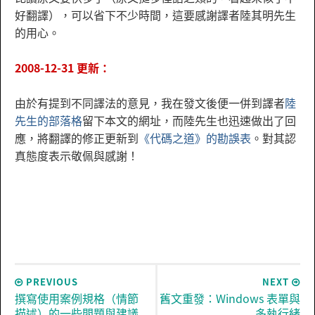
好翻譯），可以省下不少時間，這要感謝譯者陸其明先生
的用心。
2008-12-31 更新：
由於有提到不同譯法的意見，我在發文後便一併到譯者
陸
先生的部落格
留下本文的網址，而陸先生也迅速做出了回
應，將翻譯的修正更新到
《代碼之道》的勘誤表
。對其認
真態度表示敬佩與感謝！
PREVIOUS
NEXT
撰寫使用案例規格（情節
舊文重發：Windows 表單與
描述）的一些問題與建議
多執行緒