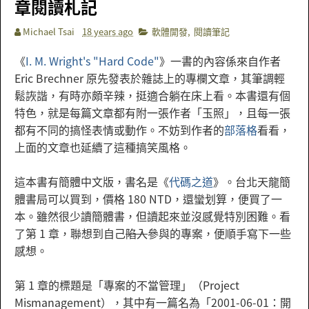
章閱讀札記
Michael Tsai
18 years ago
軟體開發
,
閱讀筆記
《
I. M. Wright's "Hard Code"
》一書的內容係來自作者
Eric Brechner 原先發表於雜誌上的專欄文章，其筆調輕
鬆詼諧，有時亦頗辛辣，挺適合躺在床上看。本書還有個
特色，就是每篇文章都有附一張作者「玉照」，且每一張
都有不同的搞怪表情或動作。不妨到作者的
部落格
看看，
上面的文章也延續了這種搞笑風格。
這本書有簡體中文版，書名是《
代碼之道
》。台北天龍簡
體書局可以買到，價格 180 NTD，還蠻划算，便買了一
本。雖然很少讀簡體書，但讀起來並沒感覺特別困難。看
了第 1 章，聯想到自己
陷入
參與的專案，便順手寫下一些
感想。
第 1 章的標題是「專案的不當管理」（Project
Mismanagement）
，其中有一篇名為「
2001-06-01：開