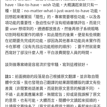
have、like-to-have、wish 功能，大概講起來就只有一
種，就是：no-matter-what-I-just-want-to-have 功能。
回想起來確實挺「隨性」的，專案需要哪些功能，以及各
項功能的重要性、急迫性似乎沒有經過審慎評估，而是只
要 user 想得到的，通通都放進去，然後再依子系統粗略
切割時程和實作的順序。如此隨性的後果，便是有些規劃
在初期要先完成的功能，卻因為其他基本功能尚未實作而
卡在那裡（沒有先找出功能相依的順序）；要不然就是東
西寫好了卻沒什麼人用，平白浪費開發人員的時間。
談到做專案總是容易流於發牢騷，寫到這裡就好。
註1：
前面摘錄的段落是自己根據原文翻譯，並非取自簡
體中文版。我也發現自己翻譯的結果跟簡體版的譯文有些
差異（非簡繁術語差異，而是對原文意思的解讀不同）。
不過，此差異應屬末節，無關宏旨；抑或是我誤解了原文
的意思，也有可能。大體而言，簡體中文讀起來挺順的，
比讀原文要快多了（原文挺多俚語之類的，看起來似乎不