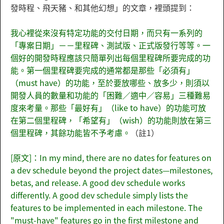
發時程、飛天豬、和其他幻想
」的文章，裡頭提到：
我心裡從來沒有特定功能的交付日期，而只有一系列的
「專案日期」－－里程碑、測試版、正式版發行等等。一
個好的開發時程應該只簡單列出每個里程碑所要完成的功
能。第一個里程碑要完成的通常都是那些「必須有」
（must have）的功能，至於要放哪些、放多少，則須以
開發人員的數量和功能的「困難／適中／容易」三種難易
度來考量。那些「最好有」（like to have）的功能可放
在第二個里程碑，「希望有」（wish）的功能則放在第三
個里程碑，其餘功能皆不予考慮。
（註1）
[原文]：In my mind, there are no dates for features on
a dev schedule beyond the project dates—milestones,
betas, and release. A good dev schedule works
differently. A good dev schedule simply lists the
features to be implemented in each milestone. The
"must-have" features go in the first milestone and