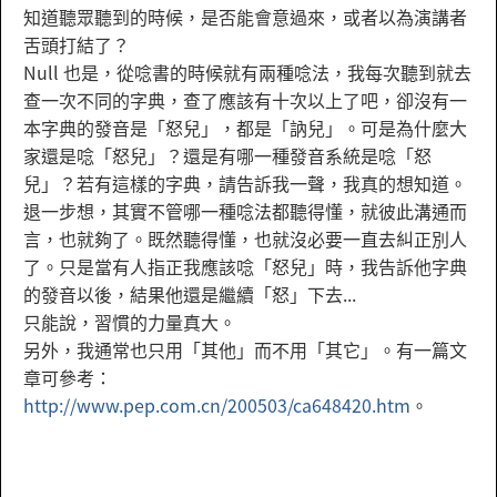
知道聽眾聽到的時候，是否能會意過來，或者以為演講者
舌頭打結了？
Null 也是，從唸書的時候就有兩種唸法，我每次聽到就去
查一次不同的字典，查了應該有十次以上了吧，卻沒有一
本字典的發音是「怒兒」，都是「訥兒」。可是為什麼大
家還是唸「怒兒」？還是有哪一種發音系統是唸「怒
兒」？若有這樣的字典，請告訴我一聲，我真的想知道。
退一步想，其實不管哪一種唸法都聽得懂，就彼此溝通而
言，也就夠了。既然聽得懂，也就沒必要一直去糾正別人
了。只是當有人指正我應該唸「怒兒」時，我告訴他字典
的發音以後，結果他還是繼續「怒」下去...
只能說，習慣的力量真大。
另外，我通常也只用「其他」而不用「其它」。有一篇文
章可參考：
http://www.pep.com.cn/200503/ca648420.htm
。