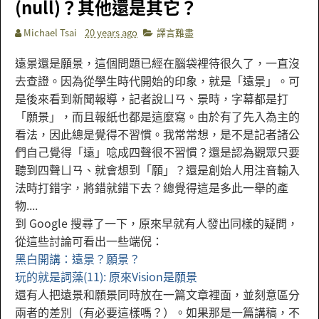
(null)？其他還是其它？
Michael Tsai
20 years ago
譯言難盡
遠景還是願景，這個問題已經在腦袋裡待很久了，一直沒
去查證。因為從學生時代開始的印象，就是「遠景」。可
是後來看到新聞報導，記者說ㄩㄢ、景時，字幕都是打
「願景」，而且報紙也都是這麼寫。由於有了先入為主的
看法，因此總是覺得不習慣。我常常想，是不是記者諸公
們自己覺得「遠」唸成四聲很不習慣？還是認為觀眾只要
聽到四聲ㄩㄢ、就會想到「願」？還是創始人用注音輸入
法時打錯字，將錯就錯下去？總覺得這是多此一舉的產
物....
到 Google 搜尋了一下，原來早就有人發出同樣的疑問，
從這些討論可看出一些端倪：
黑白開講：遠景？願景？
玩的就是詞藻(11): 原來Vision是願景
還有人把遠景和願景同時放在一篇文章裡面，並刻意區分
兩者的差別（有必要這樣嗎？）。如果那是一篇講稿，不