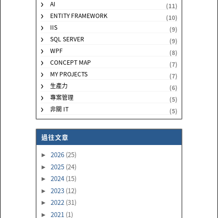
AI
(11)
ENTITY FRAMEWORK
(10)
IIS
(9)
SQL SERVER
(9)
WPF
(8)
CONCEPT MAP
(7)
MY PROJECTS
(7)
生產力
(6)
專案管理
(5)
非關 IT
(5)
過往文章
2026
(25)
►
2025
(24)
►
2024
(15)
►
2023
(12)
►
2022
(31)
►
2021
(1)
►