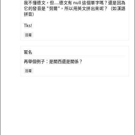
我不懂德文，但....德文有 null 這個單字嗎？還是因為
它的發音是 "努爾"，所以用英文拼出來呢？（如漢語
拼音）
Tks!
回覆
匿名
再舉個例子：是關西還是關係？
回覆