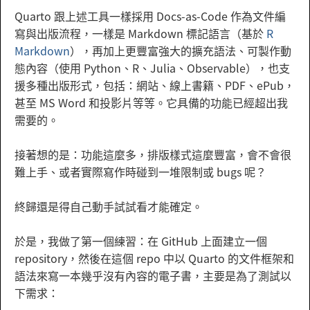
Quarto 跟上述工具一樣採用 Docs-as-Code 作為文件編
寫與出版流程，一樣是 Markdown 標記語言（基於
R
Markdown
），再加上更豐富強大的擴充語法、可製作動
態內容（使用 Python、R、Julia、Observable），也支
援多種出版形式，包括：網站、線上書籍、PDF、ePub，
甚至 MS Word 和投影片等等。它具備的功能已經超出我
需要的。
接著想的是：功能這麼多，排版樣式這麼豐富，會不會很
難上手、或者實際寫作時碰到一堆限制或 bugs 呢？
終歸還是得自己動手試試看才能確定。
於是，我做了第一個練習：在 GitHub 上面建立一個
repository，然後在這個 repo 中以 Quarto 的文件框架和
語法來寫一本幾乎沒有內容的電子書，主要是為了測試以
下需求：