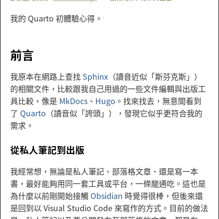
我的 Quarto 初體驗心得。
前言
我原本在網路上查找
Sphinx
（讀音近似「斯芬克斯」）
的相關文件，比較跟我自己用過的一些文件編輯與出版工
具比較，像是
MkDocs
、
Hugo
。找來找去，無意間看到
了
Quarto
（讀音似「誇頭」），發現它似乎更符合我的
需求。
從私人筆記到出版
我經常想，無論是私人筆記、部落格文章、還是寫一本
書，最好能夠用同一套工具或平台，一條龍通吃。這也是
為什麼以前剛開始接觸
Obsidian
時覺得很棒，但後來還
是回到以 Visual Studio Code 來寫作的方式。目前的做法