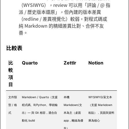
（WYSIWYG），review 可以用「評論 / @ 指
派 / 歷史版本還原」，但內建的版本差異
（redline / 差異視覺化）較弱，對程式碼或
純 Markdown 的精細差異比對、合併不友
善。
比較表
比
Quarto
Zettlr
Notion
較
項
目
文件類
Markdown / Quarto（支援
本機
WYSIWYG/富文本
型 / 格
程式碼、R/Python、學術輸
Markdown/文
（支援 Markdown
式
出）— 與 Git 相容，適合自
本為主（桌面
粘貼），頁面與資料
動化 build
app，離線為優
庫為核心
先）