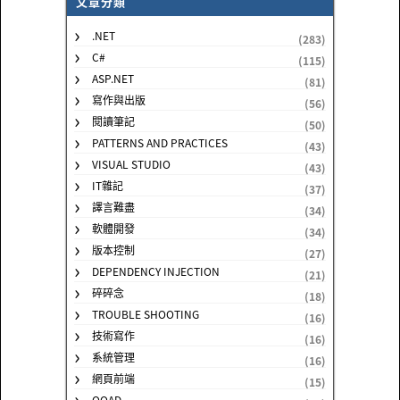
文章分類
.NET
(283)
C#
(115)
ASP.NET
(81)
寫作與出版
(56)
閱讀筆記
(50)
PATTERNS AND PRACTICES
(43)
VISUAL STUDIO
(43)
IT雜記
(37)
譯言難盡
(34)
軟體開發
(34)
版本控制
(27)
DEPENDENCY INJECTION
(21)
碎碎念
(18)
TROUBLE SHOOTING
(16)
技術寫作
(16)
系統管理
(16)
網頁前端
(15)
OOAD