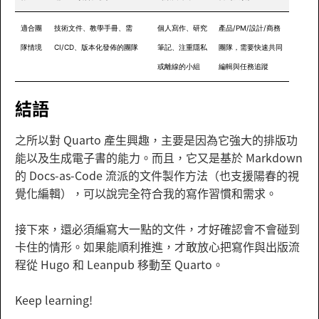
適合團
技術文件、教學手冊、需
個人寫作、研究
產品/PM/設計/商務
隊情境
CI/CD、版本化發佈的團隊
筆記、注重隱私
團隊，需要快速共同
或離線的小組
編輯與任務追蹤
結語
之所以對 Quarto 產生興趣，主要是因為它強大的排版功
能以及生成電子書的能力。而且，它又是基於 Markdown
的 Docs-as-Code 流派的文件製作方法（也支援陽春的視
覺化編輯），可以說完全符合我的寫作習慣和需求。
接下來，還必須編寫大一點的文件，才好確認會不會碰到
卡住的情形。如果能順利推進，才敢放心把寫作與出版流
程從 Hugo 和 Leanpub 移動至 Quarto。
Keep learning!