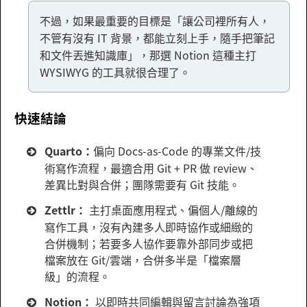
不過，如果最重要的目標是「讓公司裡所有人，
不管有沒有 IT 背景，都能立刻上手，隨手把筆記
和文件丟進知識庫」，那選 Notion 這種主打
WYSIWYG 的工具就很合理了。
快速結論
Quarto：
偏向 Docs-as-Code 的專業文件/技
術寫作流程，最適合用 Git + PR 做 review、
差異比對與合併；團隊需要有 Git 技能。
Zettlr：
主打桌面應用程式、偏個人/離線的
寫作工具，沒有內建多人即時協作或細緻的
合併機制；若要多人協作要靠外部同步或把
檔案放在 Git/雲端，合併多半是「檔案層
級」的流程。
Notion：
以即時共同編輯與留言討論為強項