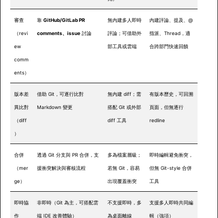
審查
靠
GitHub/GitLab PR
無內建多人即時
內建評論、提及、@
（revi
comments、issue
討論
評論；可借助外
指派、Thread，適
ew
部工具或雲端
合跨部門快速回饋
comm
ents）
版本差
借助 Git，可逐行比對
無內建 diff；需
有版本歷史，可回溯
異比對
Markdown 變更
搭配 Git 或外部
頁面，但無逐行
（diff
diff 工具
redline
）
合併
透過 Git 分支與 PR 合併，支
多為檔案層級；
即時編輯避免衝突，
（mer
援衝突解決與審核流程
若無 Git，容易
但無 Git-style 合併
ge）
出現覆蓋衝突
工具
即時協
非即時（Git 為主，可搭配雲
不支援即時，多
支援多人即時共同編
作
端 IDE 改善體驗）
為桌面離線
輯（強項）