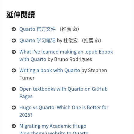
延伸閱讀
Quarto 官方文件
（推薦 👍）
Quarto 学习笔记
by 杜俊宏 （推薦 👍）
What I've learned making an .epub Ebook
with Quarto
by Bruno Rodrigues
Writing a book with Quarto
by Stephen
Turner
Open textbooks with Quarto on GitHub
Pages
Hugo vs Quarto: Which One is Better for
2025?
Migrating my Academic (Hugo
Wowchemy) website to Quarto