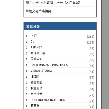
用 CodeGraph 節省 Token（入門筆記）
蛛網交易策略精要
文章分類
.NET
(283)
C#
(115)
ASP.NET
(81)
寫作與出版
(56)
閱讀筆記
(50)
PATTERNS AND PRACTICES
(43)
VISUAL STUDIO
(43)
IT雜記
(37)
譯言難盡
(34)
軟體開發
(34)
版本控制
(27)
DEPENDENCY INJECTION
(21)
碎碎念
(18)