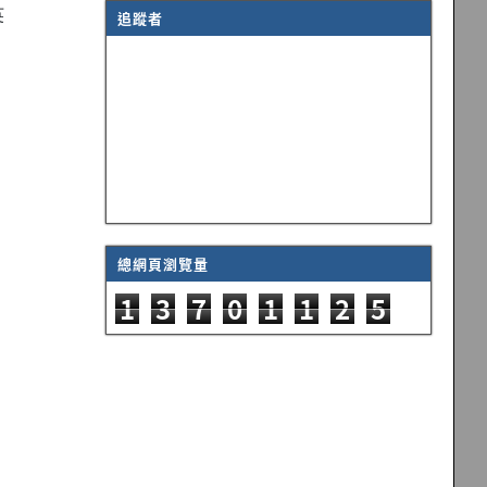
英
追蹤者
總網頁瀏覽量
1
3
7
0
1
1
2
5