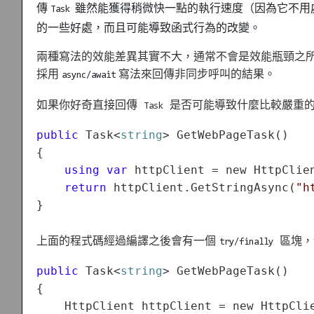
傳
雖然能獲得稍微快一點的執行速度（因為它不用處理 
Task
的一些好處，而且可能導致函式行為的改變。
兩種寫法的效能差異其實不大，通常不會是效能瓶頸之所在
採用
寫法來回傳非同步呼叫的結果。
async/await
如果你好奇直接回傳
是否可能導致什麼比較嚴重
Task
public 
Task
<
string
> GetWebPageTask()

{

using var
 httpClient = new HttpClien
return
 httpClient.GetStringAsync(
"h
上面的程式碼經過編譯之後會有一個
區塊，
try/finally
public
 Task<
string
> GetWebPageTask()

{

    HttpClient httpClient = new HttpClie