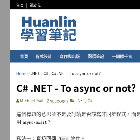
首頁
關於我
首頁
程式設計
寫作與出版
閱讀筆記
一圖勝千言
Home
/
.NET
/
C#
/
C# .NET - To async or not?
C# .NET - To async or not?
Michael Tsai
2 years ago
.NET
,
C#
這個標題的意思並不是要討論是否該寫非同步程式，而是要整
用
？
async/await
寫法一：直接回傳
物件。
Task