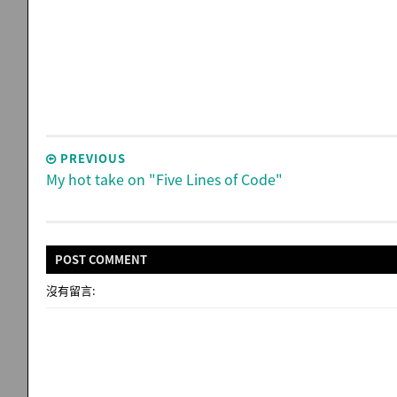
PREVIOUS
My hot take on "Five Lines of Code"
POST
COMMENT
沒有留言: