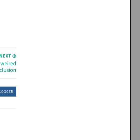
NEXT
 weired
clusion
LOGGER