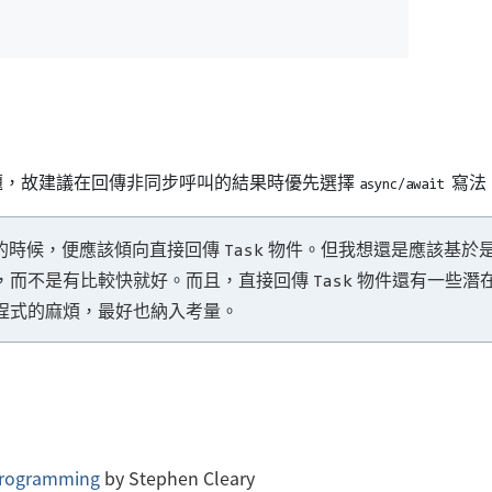
題，故建議在回傳非同步呼叫的結果時優先選擇
寫法
async/await
的時候，便應該傾向直接回傳
物件。但我想還是應該基於
Task
，而不是有比較快就好。而且，直接回傳
物件還有一些潛
Task
程式的麻煩，最好也納入考量。
 Programming
by Stephen Cleary