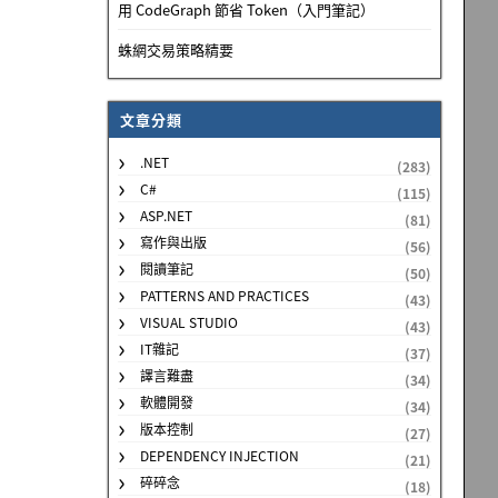
用 CodeGraph 節省 Token（入門筆記）
蛛網交易策略精要
文章分類
.NET
(283)
C#
(115)
ASP.NET
(81)
寫作與出版
(56)
閱讀筆記
(50)
PATTERNS AND PRACTICES
(43)
VISUAL STUDIO
(43)
IT雜記
(37)
譯言難盡
(34)
軟體開發
(34)
版本控制
(27)
DEPENDENCY INJECTION
(21)
碎碎念
(18)