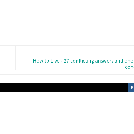
How to Live - 27 conflicting answers and one
con
B