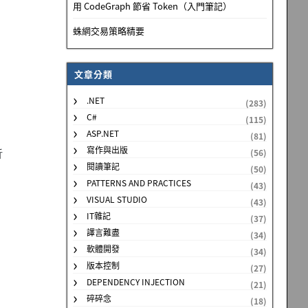
用 CodeGraph 節省 Token（入門筆記）
蛛網交易策略精要
文章分類
.NET
(283)
C#
(115)
ASP.NET
(81)
寫作與出版
析
(56)
閱讀筆記
(50)
PATTERNS AND PRACTICES
(43)
VISUAL STUDIO
(43)
IT雜記
(37)
譯言難盡
(34)
軟體開發
(34)
版本控制
(27)
DEPENDENCY INJECTION
(21)
碎碎念
(18)