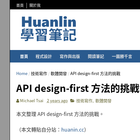
首頁
關於我
首頁
程式設計
寫作與出版
閱讀筆記
一圖勝千言
Home
/
技術寫作
/
軟體開發
/
API design-first 方法的挑戰
API design-first 方法的挑戰
Michael Tsai
2 years ago
技術寫作
,
軟體開發
本文整理 API design-first 方法的挑戰。
（本文轉貼自分站：
huanin.cc
）