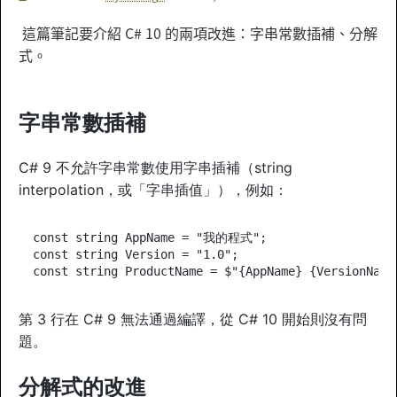
這篇筆記要介紹 C# 10 的兩項改進：字串常數插補、分解
式。
字串常數插補
C# 9 不允許字串常數使用字串插補（string
interpolation，或「字串插值」），例如：
const
string
AppName
=
"
我的程式
"
const
string
Version
=
"
1.0
"
const
string
ProductName
=
$"
{
AppName
} {
VersionName
第 3 行在 C# 9 無法通過編譯，從 C# 10 開始則沒有問
題。
分解式的改進