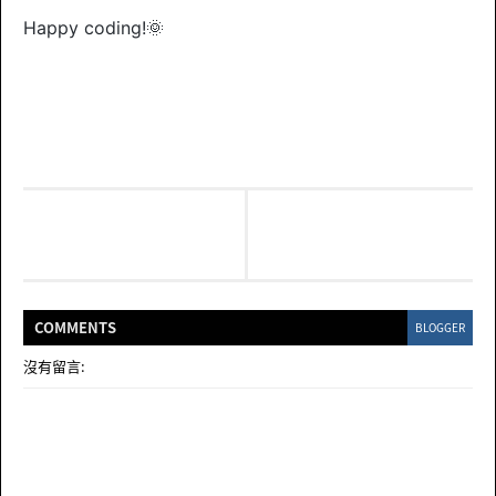
Happy coding!🌞
COMMENT
S
BLOGGER
沒有留言: