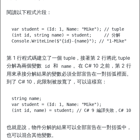
閱讀以下程式片段：
var
student
=
 (
Id
: 
1
, 
Name
: 
"
Mike
"
); 
//
 tuple
(
int
id
, 
string
name
) 
=
student
;     
//
 分解
Console
.
WriteLine
(
$"
{
id
}-{
name
}
"
); 
//
 "1-Mike"
第 1 行程式碼建立了一個 tuple，接著第 2 行將此 tuple
分解為兩個變數
和
。在 C# 10 之前，第 2 行
id
name
用來承接分解結果的變數必須全部宣告在一對括弧裡面。
到了 C# 10，此限制被放寬了，可以這樣寫：
string
name
var
student
=
 (
Id
: 
1
, 
Name
: 
"
Mike
"
);

(
int
id
, 
name
) 
=
student
; 
//
 C# 9 編譯失敗，C# 10 OK
也就是說，物件分解的結果可以全部宣告在一對括弧中，
也可以混合其他變數。