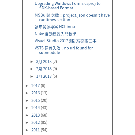
Upgrading Windows Forms csproj to
SDK-based Format
MSBuild 失敗：project.json doesn't have
runtimes section
發布開源專案 NChinese
Nuke 自動建置入門教學
Visual Studio 2017 測試專案兩三事
VSTS 建置失敗：no url found for
submodule
3月 2018
(2)
►
2月 2018
(9)
►
1月 2018
(5)
►
2017
(6)
►
2016
(13)
►
2015
(20)
►
2014
(43)
►
2013
(68)
►
2012
(85)
►
2011
(54)
►