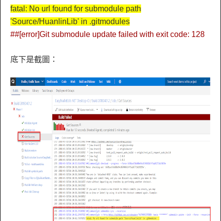
fatal: No url found for submodule path
'Source/HuanlinLib' in .gitmodules
##[error]Git submodule update failed with exit code: 128
底下是截圖：