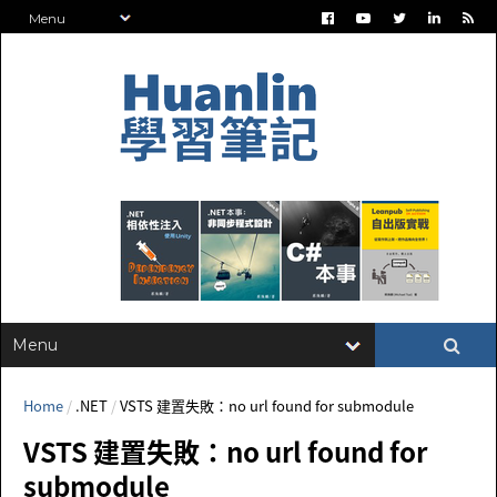
Home
/
.NET
/
VSTS 建置失敗：no url found for submodule
VSTS 建置失敗：no url found for
submodule