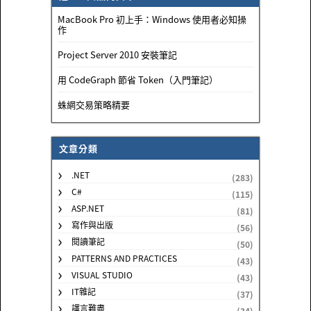
MacBook Pro 初上手：Windows 使用者必知操
作
Project Server 2010 安裝筆記
用 CodeGraph 節省 Token（入門筆記）
蛛網交易策略精要
文章分類
.NET
(283)
C#
(115)
ASP.NET
(81)
寫作與出版
(56)
閱讀筆記
(50)
PATTERNS AND PRACTICES
(43)
VISUAL STUDIO
(43)
IT雜記
(37)
譯言難盡
(34)