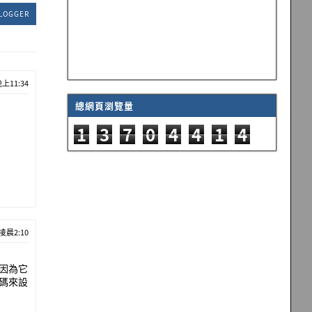
LOGGER
晚上11:34
總網頁瀏覽量
1
3
7
0
4
4
1
4
 凌晨2:10
庫，因為它
式碼來設