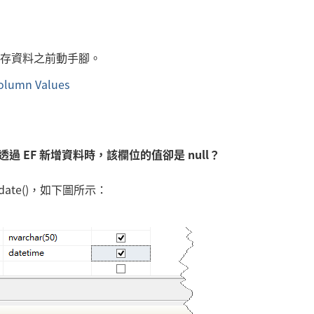
：
方法，在儲存資料之前動手腳。
Column Values
 EF 新增資料時，該欄位的值卻是 null？
tdate()，如下圖所示：