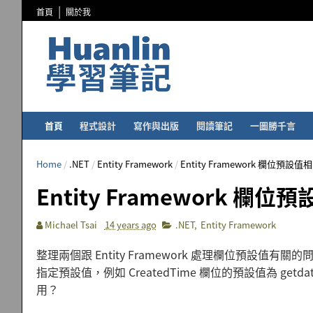
首頁
關於我
首頁
程式設計
寫作與出版
閱讀筆記
一圖勝千言
Home
/
.NET
/
Entity Framework
/
Entity Framework 欄位預設
Entity Framework 欄
Michael Tsai
14 years ago
.NET
,
Entity Framework
整理兩個跟 Entity Framework 處理欄位預設值有關的
指定預設值，例如 CreatedTime 欄位的預設值為 getda
用？