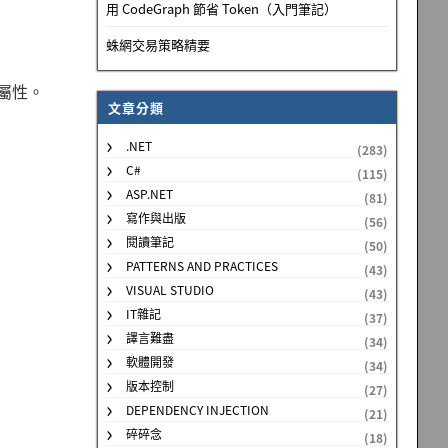
用 CodeGraph 節省 Token（入門筆記）
蛛網交易策略精要
e 屬性。
文章分類
.NET
(283)
C#
(115)
ASP.NET
(81)
寫作與出版
(56)
閱讀筆記
(50)
PATTERNS AND PRACTICES
(43)
VISUAL STUDIO
(43)
IT雜記
(37)
譯言難盡
(34)
軟體開發
(34)
版本控制
(27)
DEPENDENCY INJECTION
(21)
碎碎念
(18)