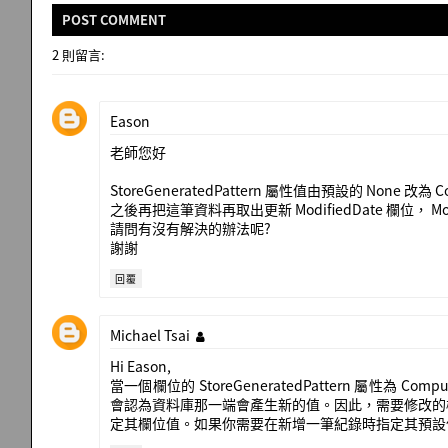
POST
COMMENT
2 則留言:
Eason
老師您好
StoreGeneratedPattern 屬性值由預設的 None 改為
之後再把這筆資料再取出更新 ModifiedDate 欄位， Mod
請問有沒有解決的辦法呢?
謝謝
回覆
Michael Tsai
Hi Eason,
當一個欄位的 StoreGeneratedPattern 屬性為 
會認為資料庫那一端會產生新的值。因此，需要修改的欄位，其 
定其欄位值。如果你需要在新增一筆紀錄時指定其預設