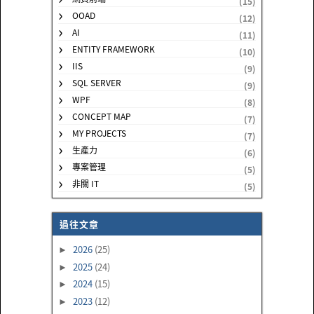
(15)
OOAD
(12)
AI
(11)
ENTITY FRAMEWORK
(10)
IIS
(9)
SQL SERVER
(9)
WPF
(8)
CONCEPT MAP
(7)
MY PROJECTS
(7)
生產力
(6)
專案管理
(5)
非關 IT
(5)
過往文章
2026
(25)
►
2025
(24)
►
2024
(15)
►
2023
(12)
►