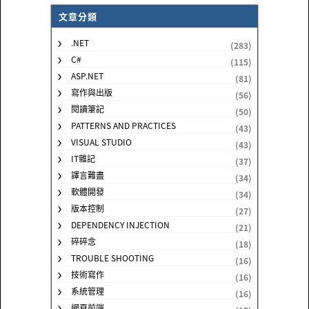
文章分類
.NET
(283)
C#
(115)
ASP.NET
(81)
寫作與出版
(56)
閱讀筆記
(50)
PATTERNS AND PRACTICES
(43)
VISUAL STUDIO
(43)
IT雜記
(37)
譯言難盡
(34)
軟體開發
(34)
版本控制
(27)
DEPENDENCY INJECTION
(21)
碎碎念
(18)
TROUBLE SHOOTING
(16)
技術寫作
(16)
系統管理
(16)
網頁前端