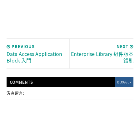
PREVIOUS
NEXT
Data Access Application
Enterprise Library 組件版本
Block 入門
錯亂
COMMENT
S
BLOGGER
沒有留言: