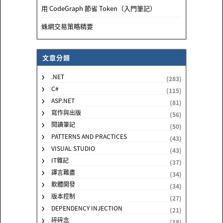
用 CodeGraph 節省 Token（入門筆記）
蛛網交易策略精要
文章分類
.NET
(283)
C#
(115)
ASP.NET
(81)
寫作與出版
(56)
閱讀筆記
(50)
PATTERNS AND PRACTICES
(43)
VISUAL STUDIO
(43)
IT雜記
(37)
譯言難盡
(34)
軟體開發
(34)
版本控制
(27)
DEPENDENCY INJECTION
(21)
碎碎念
(18)