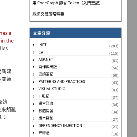
用 CodeGraph 節省 Token（入門筆記）
蛛網交易策略精要
has a
文章分類
 in the
.NET
(283)
lies
C#
(115)
ASP.NET
(81)
寫作與出版
(56)
，而新建
閱讀筆記
(50)
 相關類
PATTERNS AND PRACTICES
(43)
VISUAL STUDIO
(43)
IT雜記
(37)
原始
譯言難盡
(34)
我後來胡亂
軟體開發
(34)
息：
版本控制
(27)
DEPENDENCY INJECTION
(21)
碎碎念
(18)