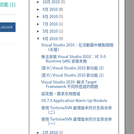
10月 2010
(5)
►
新功能 (1)
9月 2010
(8)
►
8月 2010
(5)
►
7月 2010
(1)
►
LOGGER
5月 2010
(1)
►
4月 2010
(9)
▼
Visual Studio 2010：在活動圖中繪製隔間
（水道）
無法安裝 Visual Studio 2010：VC 9.0
Runtime (x86) 安裝失敗
[影片] Visual Studio 2010 新功能 (2)
[影片] Visual Studio 2010 新功能 (1)
Visual Studio 2010: 解決 Target
Framework 不同所造成的問題
談笑間，需求灰飛煙滅
IIS 7.5 Application Warm-Up Module
使用 TortoiseSVN 處理版本的分支與合併
（二）
使用 TortoiseSVN 處理版本的分支與合併
（一）
2月 2010
(1)
►