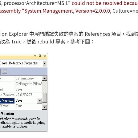
, processorArchitecture=MSIL"
could not be resolved becaus
 assembly "System.Management, Version=2.0.0.0
, Culture=ne
n Explorer 中展開編譯失敗的專案的 References 項目，找
e 改為 True，然後 rebuild 專案。參考下圖：