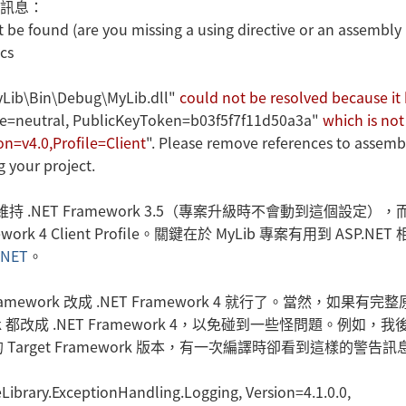
誤訊息：
 be found (are you missing a using directive or an assembly
cs
ib\Bin\Debug\MyLib.dll"
could not be resolved because it 
ure=neutral, PublicKeyToken=b03f5f7f11d50a3a"
which is not
n=v4.0,Profile=Client
". Please remove references to assemb
g your project.
 仍是維持 .NET Framework 3.5（專案升級時不會動到這個設定）
ork 4 Client Profile。關鍵在於 MyLib 專案有用到 ASP.NET
.NET
。
ework 改成 .NET Framework 4 就行了。當然，如果有完整
k 都改成 .NET Framework 4，以免碰到一些怪問題。例如，
rget Framework 版本，有一次編譯時卻看到這樣的警告訊
eLibrary.ExceptionHandling.Logging, Version=4.1.0.0,