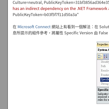
Culture=neutral, PublicKeyToken=31bf3856ad364e35
has an indirect dependency on the .NET Framework
PublicKeyToken=b03f5f7f11d50a3a"
在
Microsoft Connect
網站上有看到一個解法：在 Solutio
息所提示的組件參考，將屬性 Specific Version 由 Fals