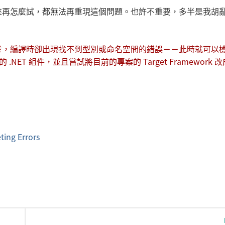
來再怎麼試，都無法再重現這個問題。也許不重要，多半是我胡
考，編譯時卻出現找不到型別或命名空間的錯誤－－此時就可以
的 .NET 組件，並且嘗試將目前的專案的 Target Framework 
ing Errors