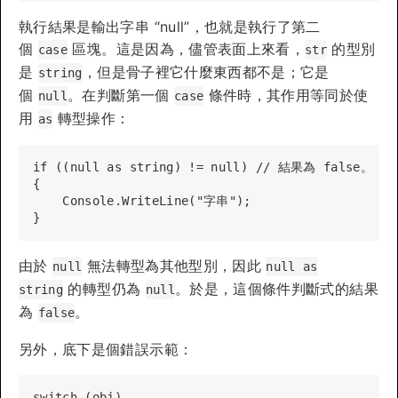
執行結果是輸出字串 “null”，也就是執行了第二
個
區塊。這是因為，儘管表面上來看，
的型別
case
str
是
，但是骨子裡它什麼東西都不是；它是
string
個
。在判斷第一個
條件時，其作用等同於使
null
case
用
轉型操作：
as
if ((null as string) != null) // 結果為 false。

{

    Console.WriteLine("字串");

由於
無法轉型為其他型別，因此
null
null as
的轉型仍為
。於是，這個條件判斷式的結果
string
null
為
。
false
另外，底下是個錯誤示範：
switch (obj) 
