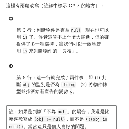
這裡有兩處改寫（註解中標示 C# 7 的地方）：
第 3 行：判斷物件是否為
，現在也可以
null
用
了。儘管這算不上什麼大躍進，但的確
is
提供了多一種選擇，讓我們可以一致地使
用
來判斷物件的「長相」。
is
第 5 行：這一行就完成了兩件事，即 (1) 判
斷
的型別是否為
；(2) 將物件轉
obj
string
型並指派給新宣告的變數
。
s
註：如果是判斷「不為
」的場合，我還是比
null
較喜歡寫成
，而不是
(obj != null)
(!(obj is
。當然這只是個人喜好的問題。
null))