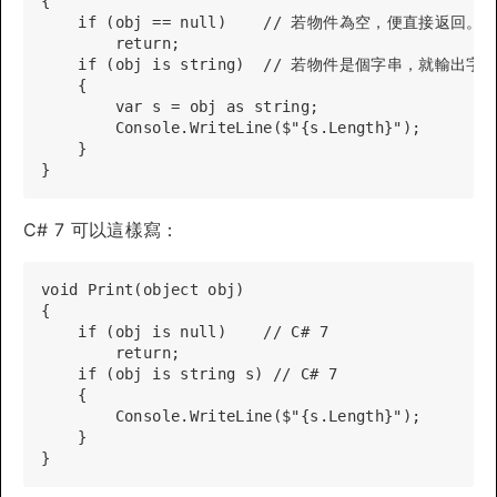
{

    if (obj == null)    // 若物件為空，便直接返回。

        return;

    if (obj is string)  // 若物件是個字串，就輸出字
    {

        var s = obj as string;

        Console.WriteLine($"{s.Length}");

    }

C# 7 可以這樣寫：
void Print(object obj)

{

    if (obj is null)    // C# 7

        return;

    if (obj is string s) // C# 7

    {

        Console.WriteLine($"{s.Length}");

    }
