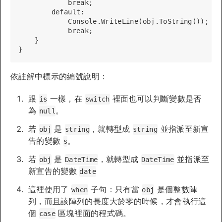
            break;

        default:

            Console.WriteLine(obj.ToString());

            break;

    }

依註解中標示的編號說明：
跟
一樣，在
裡面也可以判斷變數是否
is
switch
為
。
null
若
是
，就轉型成
並指派至新宣
obj
string
string
告的變數
。
s
若
是
，就轉型成
並指派至
obj
DateTime
DateTime
新宣告的變數
date
這裡使用了
子句：只有當
是個整數陣
when
obj
列，而且該陣列的長度大於零的時候，才會執行這
個
區塊裡面的程式碼。
case