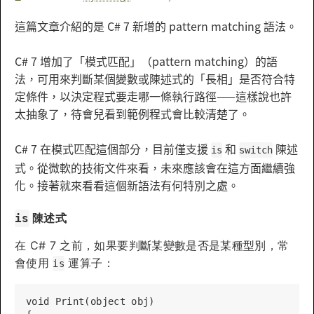
這篇文章介紹的是 C# 7 新增的 pattern matching 語法。
C# 7 增加了「模式匹配」（pattern matching）的語
法，可用來判斷某個變數或陳述式的「長相」是否符合特
定條件，以決定程式要走哪一條執行路徑——這樣說也許
太抽象了，待會兒看到範例程式會比較清楚了。
C# 7 在模式匹配這個部分，目前僅支援
和
陳述
is
switch
式。從微軟的技術文件來看，未來應該會在這方面繼續強
化。接著就來看看這個新語法有何特別之處。
陳述式
is
在 C# 7 之前，如果要判斷某變數是否是某種型別，常
會使用
運算子：
is
void Print(object obj)
