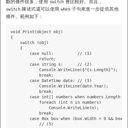
斷的條件很多，使用
會比較好。而且，
switch
陳述式還可以使用
子句來進一步提供其他
switch
when
條件。範例如下：
void Print(object obj)

{

    switch (obj) 

    {

        case null:          // (1)

            return;

        case string s:      // (2)

            Console.WriteLine($"{s.Length}");

            break;

        case DateTime date: // (3)

            Console.WriteLine(date.Year);

            break;

        case int[] numbers when numbers.Length > 0
            foreach (int n in numbers)

                Console.WriteLine(n);

            break;

        case Box box when (box.Width > 0 && box.W
            // (5) 
