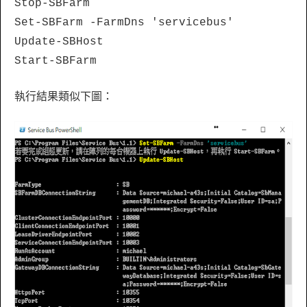
Stop-SBFarm
Set-SBFarm -FarmDns 'servicebus'
Update-SBHost
Start-SBFarm
執行結果類似下圖：