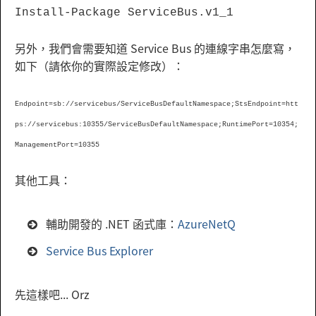
Install-Package ServiceBus.v1_1
另外，我們會需要知道 Service Bus 的連線字串怎麼寫，
如下（請依你的實際設定修改）：
Endpoint=sb://servicebus/ServiceBusDefaultNamespace;StsEndpoint=htt
ps://servicebus:10355/ServiceBusDefaultNamespace;RuntimePort=10354;
ManagementPort=10355
其他工具：
輔助開發的 .NET 函式庫：
AzureNetQ
Service Bus Explorer
先這樣吧... Orz