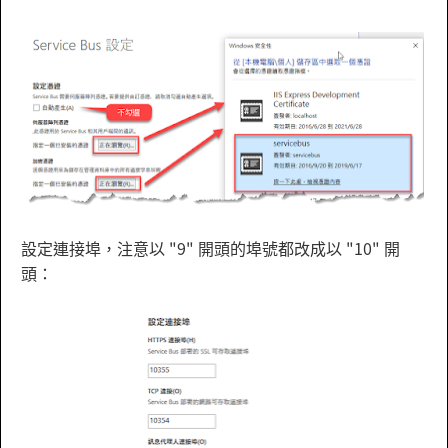
設定連接埠，注意以 "9" 開頭的埠號都改成以 "10" 開
頭：