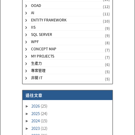
OOAD
(12)
AI
(11)
ENTITY FRAMEWORK
(10)
IIS
(9)
SQL SERVER
(9)
WPF
(8)
CONCEPT MAP
(7)
MY PROJECTS
(7)
生產力
(6)
專案管理
(5)
非關 IT
(5)
過往文章
2026
(25)
►
2025
(24)
►
2024
(15)
►
2023
(12)
►