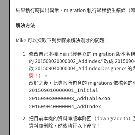
結果執行時拋出異常，migration 執行過程發生錯誤（
解決方法
Mike 可以採取下列步驟來解決剛才的問題：
修改自己本機上面已經建立的 migration 
的 201509020000002_AddIndex.* 改成 201
改 201509040000004_AddIndex.Desi
驟！
）。
改好之後，此專案所包含的 migrations 依檔
201509010000001_Initial
201509030000003_AddTableZoo
201509040000004_AddIndex
把目前本機的資料庫版本降回（downgrade to）至 
資料庫刪除，然後執行以下命令：