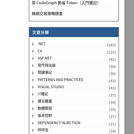
用 CodeGraph 節省 Token（入門筆記）
蛛網交易策略精要
文章分類
.NET
(283)
C#
(115)
ASP.NET
(81)
寫作與出版
(56)
閱讀筆記
(50)
PATTERNS AND PRACTICES
(43)
VISUAL STUDIO
(43)
IT雜記
(37)
譯言難盡
(34)
軟體開發
(34)
版本控制
(27)
DEPENDENCY INJECTION
(21)
碎碎念
(18)