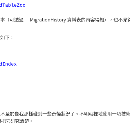
dTableZoo
本（可透過 __MigrationHistory 資料表的內容得知），也不
命令如下：
dIndex
後運作機制，就不至於像我那樣碰到一些奇怪狀況了。不明就裡地使用一項技
間把它研究清楚。