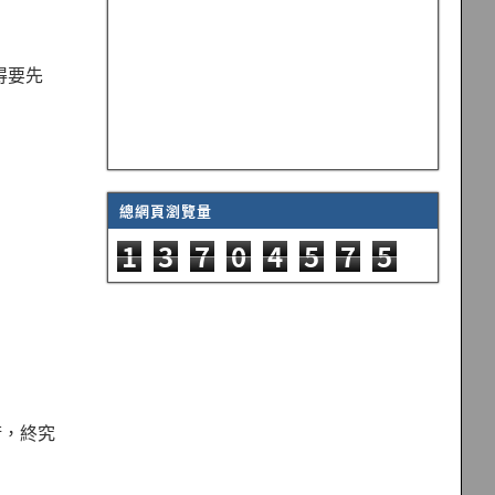
見得要先
總網頁瀏覽量
1
3
7
0
4
5
7
5
術，終究