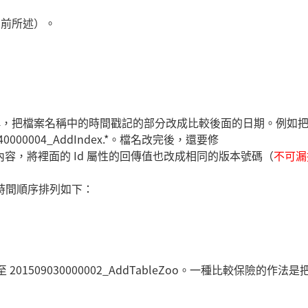
如前所述）。
版本名稱，把檔案名稱中的時間戳記的部分改成比較後面的日期。例如
509040000004_AddIndex.*。檔名改完後，還要修
gner.cs 的內容，將裡面的 Id 屬性的回傳值也改成相同的版本號碼（
不可漏
名的時間順序排列如下：
201509030000002_AddTableZoo。一種比較保險的作法是