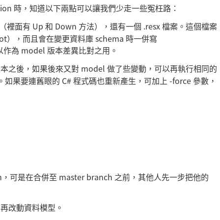
igration 時，知道以下兩點可以讓我們少走一些冤枉路：
式碼（裡面有 Up 和 Down 方法），還有一個 .resx 檔案。這個檔案
hot），而且會在變更資料庫 schema 時一併寫
 欄位，以作為 model 版本差異比對之用。
一個遷移版本之後，如果後來又對 model 做了些變動，可以再執行相同的
 檔案。如果要連舊眼的 C# 程式碼也重新產生，可加上 -force 參數，
tion，可是在合併至 master branch 之前，其他人先一步把他的
想要再改動資料模型。