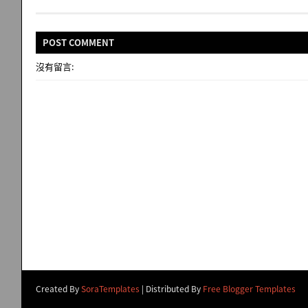
POST
COMMENT
沒有留言:
Created By
SoraTemplates
| Distributed By
Free Blogger Templates