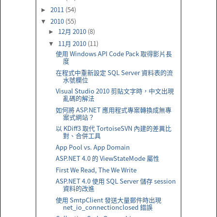
2011
(54)
►
2010
(55)
▼
12月 2010
(8)
►
11月 2010
(11)
▼
使用 Windows API Code Pack 取得影片長
度
在程式中重新設定 SQL Server 資料表的流
水號欄位
Visual Studio 2010 剪貼文字時，中文出現
亂碼的解法
如何將 ASP.NET 應用程式專案轉換成無專
案式網站？
以 KDiff3 取代 TortoiseSVN 內建的差異比
對、合併工具
App Pool vs. App Domain
ASP.NET 4.0 的 ViewStateMode 屬性
First We Read, The We Write
ASP.NET 4.0 使用 SQL Server 儲存 session
資料的改進
使用 SmtpClient 發送大量郵件時出現
net_io_connectionclosed 錯誤