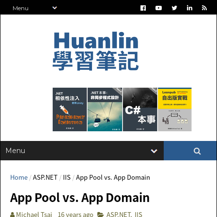
Home
/
ASP.NET
/
IIS
/
App Pool vs. App Domain
App Pool vs. App Domain
Michael Tsai
16 years ago
ASP.NET
,
IIS