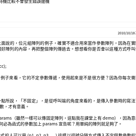
ms時機比較不會發生錯誤違機
2010/10/18
N 上面說的，位元組陣列的例子，確實不適合用來當作參數陣列，因為在
備好陣列的內容，再把整個陣列傳過去。想想看你是否會以這種方式呼叫
cc);
mat 的例子來看，它的不定參數傳遞，使用起來是不是很方便？因為你每次
一點所說，「不固定」，是從呼叫端的角度來看的，是傳入參數時的寫法
不定參數，才有意義。
rams（雖然一樣可以傳固定陣列，這點我在課堂上有 demo），因為
何必為函式的參數加上 params 宣告呢？用單純的陣列就足夠了。
用 (p1, p2, p3, ....) 這樣以逗號分隔方式傳入不定個數參數