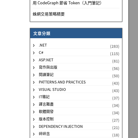
用 CodeGraph 節省 Token（入門筆記）
蛛網交易策略精要
文章分類
.NET
(283)
C#
(115)
ASP.NET
(81)
寫作與出版
(56)
閱讀筆記
(50)
PATTERNS AND PRACTICES
(43)
VISUAL STUDIO
(43)
IT雜記
(37)
譯言難盡
(34)
軟體開發
(34)
版本控制
(27)
DEPENDENCY INJECTION
(21)
碎碎念
(18)