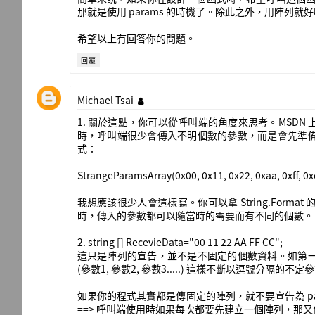
那就是使用 params 的時機了。除此之外，用陣列就好
希望以上有回答你的問題。
回覆
Michael Tsai
1. 關於這點，你可以從呼叫端的角度來思考。MSD
時，呼叫端很少會傳入不明個數的參數，而是會先準
式：
StrangeParamsArray(0x00, 0x11, 0x22, 0xaa, 0xff, 0x
我想應該很少人會這樣寫。你可以拿 String.For
時，傳入的參數都可以隨當時的需要而有不同的個數。
2. string [] RecevieData="00 11 22 AA FF CC";
這只是陣列的宣告，並不是不固定的個數資料。如第
(參數1, 參數2, 參數3.....) 這樣不斷以逗號分隔的
如果你的程式其實都是傳固定的陣列，就不要宣告為 pa
==> 呼叫端使用時如果每次都要先建立一個陣列，那又