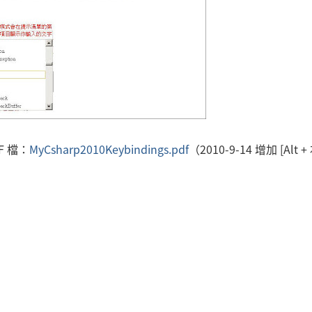
 檔：
MyCsharp2010Keybindings.pdf
（2010-9-14 增加 [Alt 