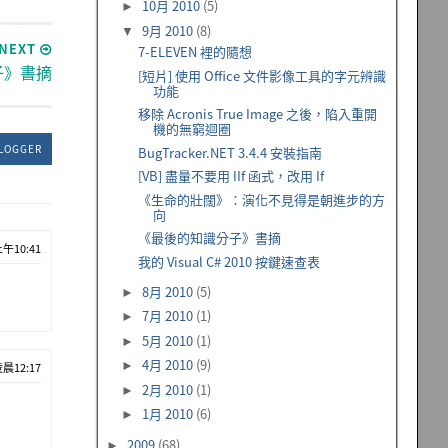
10月 2010
(5)
►
9月 2010
(8)
▼
NEXT
7-ELEVEN 裡的隨想
子》書摘
[短片] 使用 Office 文件影像工具的字元辨識
功能
移除 Acronis True Image 之後，陷入重開
機的無窮迴圈
LOGGER
BugTracker.NET 3.4.4 安裝指南
[VB] 盡量不要用 IIf 函式，改用 If
《生命的壯闊》：演化不見得是朝進步的方
向
《最後的知識分子》書摘
上午10:41
我的 Visual C# 2010 按鍵速查表
8月 2010
(5)
►
7月 2010
(1)
►
5月 2010
(1)
►
4月 2010
(9)
►
凌晨12:17
2月 2010
(1)
►
1月 2010
(6)
►
2009
(68)
►