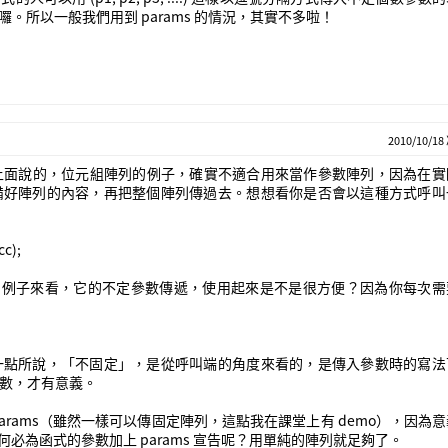
囉。所以一般我們用到 params 的情況，其實不多啦！
2010/10/18
N 上面說的，位元組陣列的例子，確實不適合用來當作參數陣列，因為在
備好陣列的內容，再把整個陣列傳過去。想想看你是否會以這種方式呼叫
cc);
mat 的例子來看，它的不定參數傳遞，使用起來是不是很方便？因為你每次
一點所說，「不固定」，是從呼叫端的角度來看的，是傳入參數時的寫法
不定參數，才有意義。
rams（雖然一樣可以傳固定陣列，這點我在課堂上有 demo），因為
何必為函式的參數加上 params 宣告呢？用單純的陣列就足夠了。