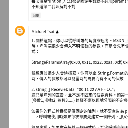
每次傳至funtion(方法)都是固定字數就不必加para
不知道第二我理解對不對
回覆
Michael Tsai
1. 關於這點，你可以從呼叫端的角度來思考。MSD
時，呼叫端很少會傳入不明個數的參數，而是會先準
式：
StrangeParamsArray(0x00, 0x11, 0x22, 0xaa, 0xff, 0x
我想應該很少人會這樣寫。你可以拿 String.For
時，傳入的參數都可以隨當時的需要而有不同的個數。
2. string [] RecevieData="00 11 22 AA FF CC";
這只是陣列的宣告，並不是不固定的個數資料。如第
(參數1, 參數2, 參數3.....) 這樣不斷以逗號分隔的
如果你的程式其實都是傳固定的陣列，就不要宣告為 pa
==> 呼叫端使用時如果每次都要先建立一個陣列，那又
簡單來說，如果你在設計一個函式時，希望呼叫這個函式的人可以