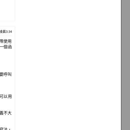
 凌晨3:34
實際使用
一個函
需要呼叫
可以用
意義不大
的寫法，