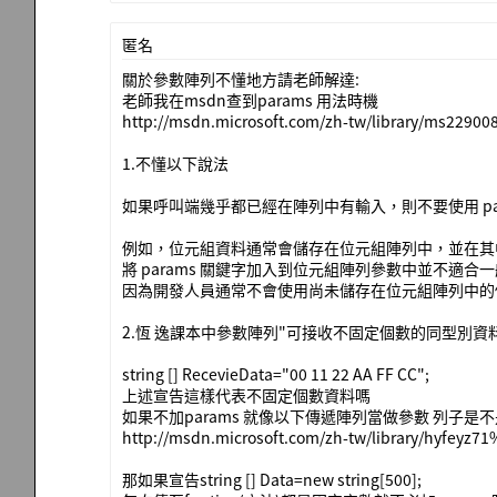
匿名
關於參數陣列不懂地方請老師解達:
老師我在msdn查到params 用法時機
http://msdn.microsoft.com/zh-tw/library/ms22900
1.不懂以下說法
如果呼叫端幾乎都已經在陣列中有輸入，則不要使用 par
例如，位元組資料通常會儲存在位元組陣列中，並在其
將 params 關鍵字加入到位元組陣列參數中並不適合
因為開發人員通常不會使用尚未儲存在位元組陣列中的
2.恆 逸課本中參數陣列"可接收不固定個數的同型別資料
string [] RecevieData="00 11 22 AA FF CC";
上述宣告這樣代表不固定個數資料嗎
如果不加params 就像以下傳遞陣列當做參數 列子是不
http://msdn.microsoft.com/zh-tw/library/hyfeyz7
那如果宣告string [] Data=new string[500];