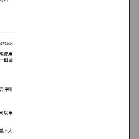
 凌晨3:34
實際使用
一個函
需要呼叫
可以用
意義不大