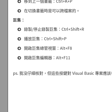
移到上一個書籤：Ctrl+K+P
在切換書籤時是可以跨檔案的。
巨集：
錄製/停止錄製巨集：Ctrl+Shift+R
播放巨集：Ctrl+Shift+P
開啟巨集總管視窗：Alt+F8
開啟巨集編輯器：Alt+F11
ps. 我沒仔細核對，但這些按鍵對 Visual Basic 專案