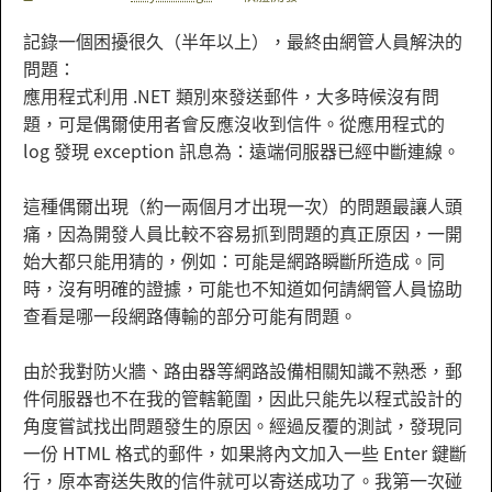
記錄一個困擾很久（半年以上），最終由網管人員解決的
問題：
應用程式利用 .NET 類別來發送郵件，大多時候沒有問
題，可是偶爾使用者會反應沒收到信件。從應用程式的
log 發現 exception 訊息為：遠端伺服器已經中斷連線。
這種偶爾出現（約一兩個月才出現一次）的問題最讓人頭
痛，因為開發人員比較不容易抓到問題的真正原因，一開
始大都只能用猜的，例如：可能是網路瞬斷所造成。同
時，沒有明確的證據，可能也不知道如何請網管人員協助
查看是哪一段網路傳輸的部分可能有問題。
由於我對防火牆、路由器等網路設備相關知識不熟悉，郵
件伺服器也不在我的管轄範圍，因此只能先以程式設計的
角度嘗試找出問題發生的原因。經過反覆的測試，發現同
一份 HTML 格式的郵件，如果將內文加入一些 Enter 鍵斷
行，原本寄送失敗的信件就可以寄送成功了。我第一次碰