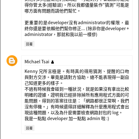
得你管太多(經驗談)。所以我都儘量裝作"猜測"可能是
哪方面有問題而請他們幫忙。
更重要的是developer沒有administrator的權限，最
終你還是要依賴他們幫你修正... (除非你是developer +
administrator，那就和我以前一樣慘)
回覆
Michael Tsai
Kenny 兄所言極是。有時真的得用猜測、提醒的口吻
與對方交涉。畢竟是請對方協助，總不能表現得一副自
己知道更多的樣子。
不過有時候我會碰到一種狀況，就是如果沒有拿出比較
明確的證據，證明我已經排除掉所有應用程式方面的可
能問題，得到的答案往往是：「網路都很正常啊，我們
沒有停機。」有時候還得詳細解釋為什麼應用程式會出
現這種問題，以及為什麼需要檢查網路封包的 log。
我是一點點 developer 加一點點 admin 啦 :)
回覆