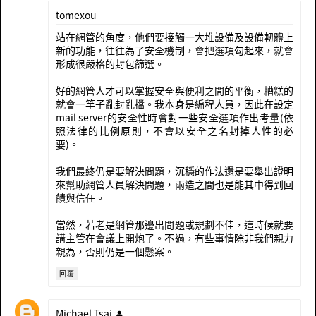
tomexou
站在網管的角度，他們要接觸一大堆設備及設備軔體上
新的功能，往往為了安全機制，會把選項勾起來，就會
形成很嚴格的封包篩選。
好的網管人才可以掌握安全與便利之間的平衡，糟糕的
就會一竿子亂封亂擋。我本身是編程人員，因此在設定
mail server的安全性時會對一些安全選項作出考量(依
照法律的比例原則，不會以安全之名封掉人性的必
要)。
我們最終仍是要解決問題，沉穩的作法還是要舉出證明
來幫助網管人員解決問題，兩造之間也是能其中得到回
饋與信任。
當然，若老是網管那邊出問題或規劃不佳，這時候就要
講主管在會議上開炮了。不過，有些事情除非我們親力
親為，否則仍是一個懸案。
回覆
Michael Tsai