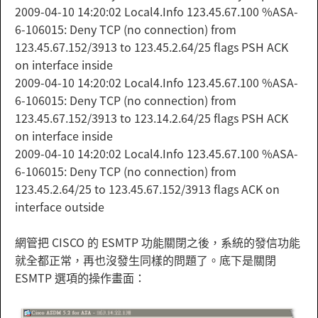
2009-04-10 14:20:02 Local4.Info 123.45.67.100 %ASA-
6-106015: Deny TCP (no connection) from
123.45.67.152/3913 to 123.45.2.64/25 flags PSH ACK
on interface inside
2009-04-10 14:20:02 Local4.Info 123.45.67.100 %ASA-
6-106015: Deny TCP (no connection) from
123.45.67.152/3913 to 123.14.2.64/25 flags PSH ACK
on interface inside
2009-04-10 14:20:02 Local4.Info 123.45.67.100 %ASA-
6-106015: Deny TCP (no connection) from
123.45.2.64/25 to 123.45.67.152/3913 flags ACK on
interface outside
網管把 CISCO 的 ESMTP 功能關閉之後，系統的發信功能
就全都正常，再也沒發生同樣的問題了。底下是關閉
ESMTP 選項的操作畫面：