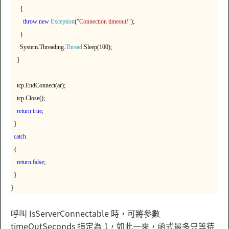
{
throw
new
Exception
(
"Connection timeout!"
);
}
System.Threading.
Thread
.Sleep(100);
}
tcp.EndConnect(ar);
tcp.Close();
return
true
;
}
catch
{
return
false
;
}
}
呼叫 IsServerConnectable 時，可將參數
timeOutSeconds 指定為 1，如此一來，函式最多只等待