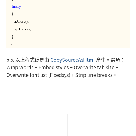
finally
{
sr.Close();
rsp.Close();
}
}
p.s. 以上程式碼是由
CopySourceAsHtml
產生。選項：
Wrap words + Embed styles + Overwrite tab size +
Overwrite font list (Fixedsys) + Strip line breaks。