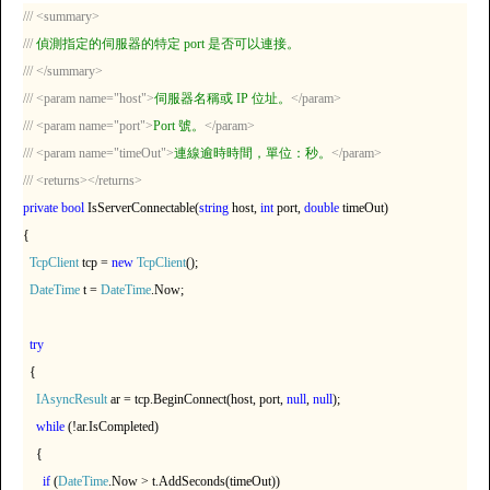
///
<summary>
///
偵測指定的伺服器的特定 port 是否可以連接。
///
</summary>
///
<param name="host">
伺服器名稱或 IP 位址。
</param>
///
<param name="port">
Port 號。
</param>
///
<param name="timeOut">
連線逾時時間，單位：秒。
</param>
///
<returns></returns>
private
bool
IsServerConnectable(
string
host,
int
port,
double
timeOut)
{
TcpClient
tcp =
new
TcpClient
();
DateTime
t =
DateTime
.Now;
try
{
IAsyncResult
ar = tcp.BeginConnect(host, port,
null
,
null
);
while
(!ar.IsCompleted)
{
if
(
DateTime
.Now > t.AddSeconds(timeOut))