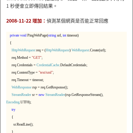
1 秒便會立即傳回結果。
2008-11-22 增加：
偵測某個網頁是否能正常回應
private
void
PingWebPage(
string
url,
int
timeout)
{
HttpWebRequest
req = (
HttpWebRequest
)
WebRequest
.Create(url);
req.Method =
"GET"
;
req.Credentials =
CredentialCache
.DefaultCredentials;
req.ContentType =
"text/xml"
;
req.Timeout = timeout;
WebResponse
rsp = req.GetResponse();
StreamReader
sr =
new
StreamReader
(rsp.GetResponseStream(),
Encoding
.UTF8);
try
{
sr.ReadLine();
}