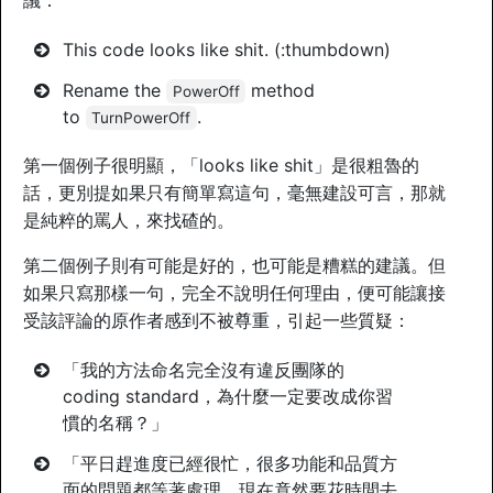
議：
This code looks like shit. (:thumbdown)
Rename the
method
PowerOff
to
.
TurnPowerOff
第一個例子很明顯，「looks like shit」是很粗魯的
話，更別提如果只有簡單寫這句，毫無建設可言，那就
是純粹的罵人，來找碴的。
第二個例子則有可能是好的，也可能是糟糕的建議。但
如果只寫那樣一句，完全不說明任何理由，便可能讓接
受該評論的原作者感到不被尊重，引起一些質疑：
「我的方法命名完全沒有違反團隊的
coding standard，為什麼一定要改成你習
慣的名稱？」
「平日趕進度已經很忙，很多功能和品質方
面的問題都等著處理，現在竟然要花時間去