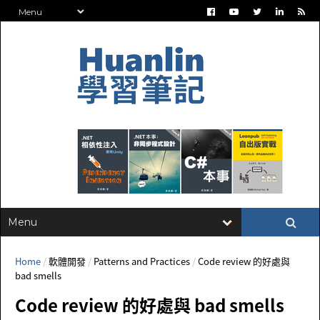
Home
/
軟體開發
/
Patterns and Practices
/
Code review 的好處與
bad smells
Code review 的好處與 bad smells