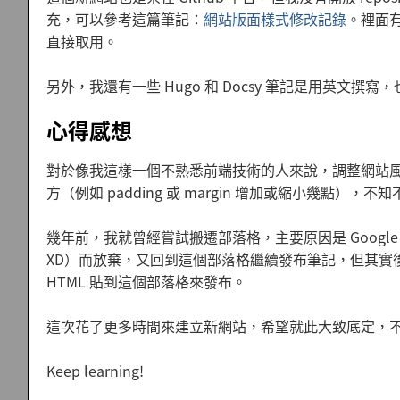
充，可以參考這篇筆記：
網站版面樣式修改記錄
。裡面有
直接取用。
另外，我還有一些 Hugo 和 Docsy 筆記是用英文撰
心得感想
對於像我這樣一個不熟悉前端技術的人來說，調整網站
方（例如 padding 或 margin 增加或縮小幾點）
幾年前，我就曾經嘗試搬遷部落格，主要原因是 Google B
XD）而放棄，又回到這個部落格繼續發布筆記，但其實後
HTML 貼到這個部落格來發布。
這次花了更多時間來建立新網站，希望就此大致底定，
Keep learning!