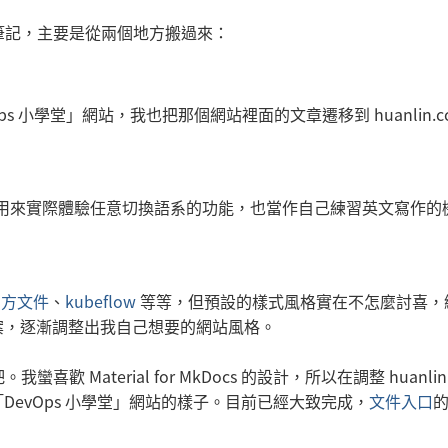
件和筆記，主要是從兩個地方搬過來：
「DevOps 小學堂」網站，我也把那個網站裡面的文章遷移到 huanlin.c
用來實際體驗任意切換語系的功能，也當作自己練習英文寫作的
 官方文件
、
kubeflow
等等，但預設的樣式風格實在不怎麼討喜，
案，逐漸調整出我自己想要的網站風格。
 Material for MkDocs 的設計，所以在調整 huanlin.
evOps 小學堂」網站的樣子。目前已經大致完成，
文件入口