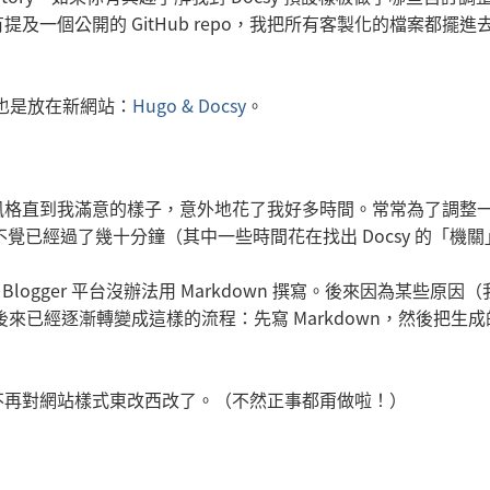
提及一個公開的 GitHub repo，我把所有客製化的檔案都擺進
寫，也是放在新網站：
Hugo & Docsy
。
風格直到我滿意的樣子，意外地花了我好多時間。常常為了調整
，不知不覺已經過了幾十分鐘（其中一些時間花在找出 Docsy 的「機
logger 平台沒辦法用 Markdown 撰寫。後來因為某些原因
來已經逐漸轉變成這樣的流程：先寫 Markdown，然後把生成
不再對網站樣式東改西改了。（不然正事都甭做啦！）