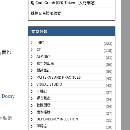
用 CodeGraph 節省 Token（入門筆記）
蛛網交易策略精要
文章分類
.NET
(283)
C#
(115)
方面也
ASP.NET
(81)
寫作與出版
(56)
閱讀筆記
(50)
PATTERNS AND PRACTICES
(43)
VISUAL STUDIO
(43)
IT雜記
(37)
+
Docsy
譯言難盡
(34)
軟體開發
(34)
版本控制
(27)
是這個網
DEPENDENCY INJECTION
(21)
碎碎念
(18)