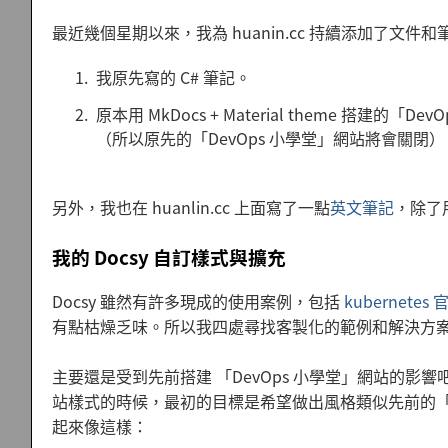
最近幾個星期以來，我為 huanin.cc 持續添加了文
我原先寫的 C# 筆記。
原本用 MkDocs + Material theme 搭建的
（所以原先的「DevOps 小學堂」網站將會關閉）
另外，我也在 huanlin.cc 上面寫了一點
英文筆記
，除了
我的 Docsy 自訂樣式與擴充
Docsy 雖然有許多現成的使用案例，包括
kubernetes
有點枯燥乏味。所以我四處尋找客製化的範例和解決方
主要還是受到先前搭建 「DevOps 小學堂」網站的影響吧。我蠻喜歡
站樣式的時候，最初的目標是希望做出風格類似先前的「D
起來像這樣：