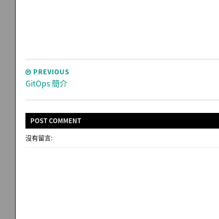
PREVIOUS
GitOps 簡介
POST
COMMENT
沒有留言: