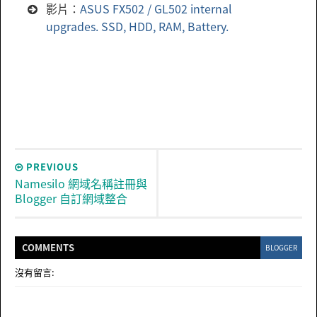
影片：
ASUS FX502 / GL502 internal
upgrades. SSD, HDD, RAM, Battery.
PREVIOUS
Namesilo 網域名稱註冊與
Blogger 自訂網域整合
COMMENT
S
BLOGGER
沒有留言: