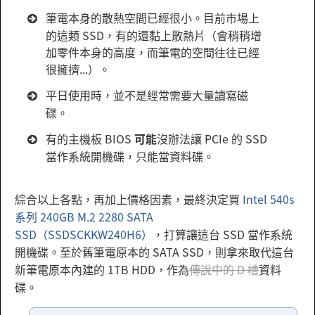
筆電本身的散熱空間已經很小。目前市場上
的這類 SSD，有的還黏上散熱片（會稍稍增
加零件本身的高度，而筆電的空間往往已經
很擁擠...）。
平日使用時，並不是經常需要大量讀寫磁
碟。
有的主機板 BIOS
可能
沒辦法讓 PCIe 的 SSD
當作系統開機碟，只能當資料碟。
綜合以上各點，再加上價格因素，最終決定買
Intel 540s
系列 240GB M.2 2280 SATA
SSD（SSDSCKKW240H6）
，打算讓這台 SSD 當作系統
開機碟。至於舊筆電原本的 SATA SSD，則拿來取代這台
新筆電原本內建的 1TB HDD，作為
傳說中的 D 槽
資料
碟。