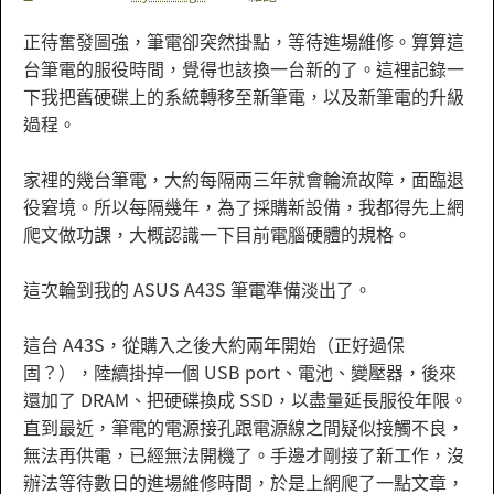
正待奮發圖強，筆電卻突然掛點，等待進場維修。算算這
台筆電的服役時間，覺得也該換一台新的了。這裡記錄一
下我把舊硬碟上的系統轉移至新筆電，以及新筆電的升級
過程。
家裡的幾台筆電，大約每隔兩三年就會輪流故障，面臨退
役窘境。所以每隔幾年，為了採購新設備，我都得先上網
爬文做功課，大概認識一下目前電腦硬體的規格。
這次輪到我的 ASUS A43S 筆電準備淡出了。
這台 A43S，從購入之後大約兩年開始（正好過保
固？），陸續掛掉一個 USB port、電池、變壓器，後來
還加了 DRAM、把硬碟換成 SSD，以盡量延長服役年限。
直到最近，筆電的電源接孔跟電源線之間疑似接觸不良，
無法再供電，已經無法開機了。手邊才剛接了新工作，沒
辦法等待數日的進場維修時間，於是上網爬了一點文章，