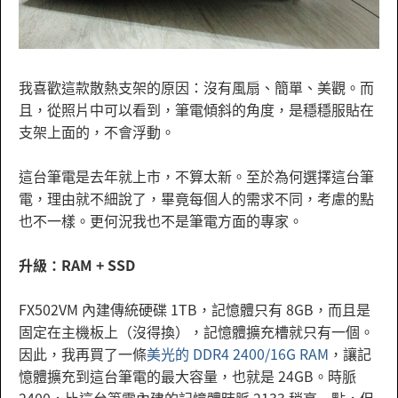
我喜歡這款散熱支架的原因：沒有風扇、簡單、美觀。而
且，從照片中可以看到，筆電傾斜的角度，是穩穩服貼在
支架上面的，不會浮動。
這台筆電是去年就上市，不算太新。至於為何選擇這台筆
電，理由就不細說了，畢竟每個人的需求不同，考慮的點
也不一樣。更何況我也不是筆電方面的專家。
升級：RAM + SSD
FX502VM 內建傳統硬碟 1TB，記憶體只有 8GB，而且是
固定在主機板上（沒得換），記憶體擴充槽就只有一個。
因此，我再買了一條
美光的 DDR4 2400/16G RAM
，讓記
憶體擴充到這台筆電的最大容量，也就是 24GB。時脈